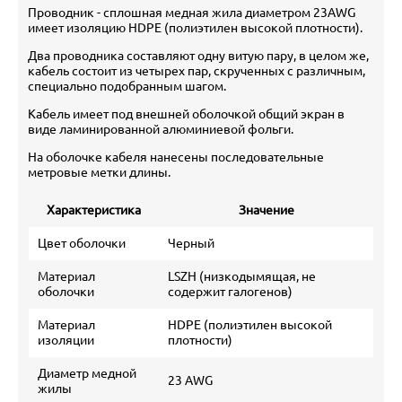
Проводник - сплошная медная жила диаметром 23AWG
имеет изоляцию HDPE (полиэтилен высокой плотности).
Два проводника составляют одну витую пару, в целом же,
кабель состоит из четырех пар, скрученных с различным,
специально подобранным шагом.
Кабель имеет под внешней оболочкой общий экран в
виде ламинированной алюминиевой фольги.
На оболочке кабеля нанесены последовательные
метровые метки длины.
Характеристика
Значение
Цвет оболочки
Черный
Материал
LSZH (низкодымящая, не
оболочки
содержит галогенов)
Материал
HDPE (полиэтилен высокой
изоляции
плотности)
Диаметр медной
23 AWG
жилы