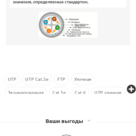
значения, определяемые стандартом.
UTP
UTP Cat.5e
FTP
Уличная
Экранированная
Cat 5е
Cat 6
UTP уличная
UTP Cat 5
4 пары
FTP Сat 5e
Ваши выгоды