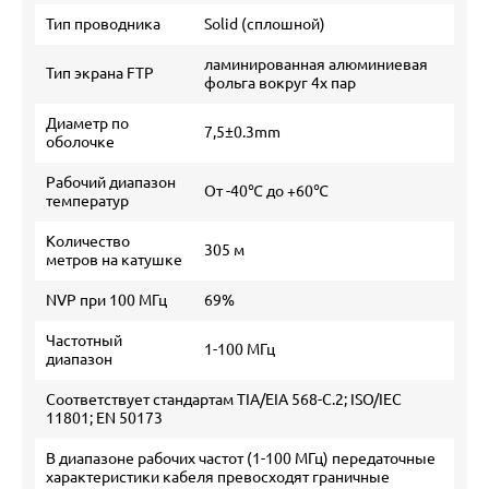
Тип проводника
Solid (сплошной)
ламинированная алюминиевая
Тип экрана FTP
фольга вокруг 4х пар
Диаметр по
7,5±0.3mm
оболочке
Рабочий диапазон
От -40℃ до +60℃
температур
Количество
305 м
метров на катушке
NVP при 100 МГц
69%
Частотный
1-100 МГц
диапазон
Соответствует стандартам TIA/EIA 568-С.2; ISO/IEC
11801; EN 50173
В диапазоне рабочих частот (1-100 МГц) передаточные
характеристики кабеля превосходят граничные