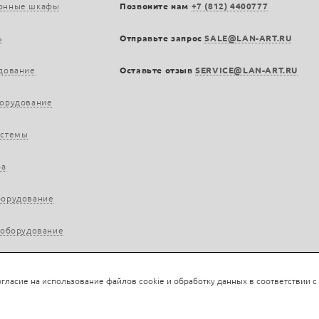
онные шкафы
Позвоните нам
+7 (812) 4400777
ь
Отправьте запрос
SALE@LAN-ART.RU
дование
Оставьте отзыв
SERVICE@LAN-ART.RU
борудование
истемы
ра
борудование
 оборудование
гласие на использование файлов cookie и обработку данных в соответствии с
rt.ru, 2013—2026. Все права защищены.
Политика конфиденциальности.
Положение об обра
Нашли ошибку?
Ctrl/Cmd + Enter