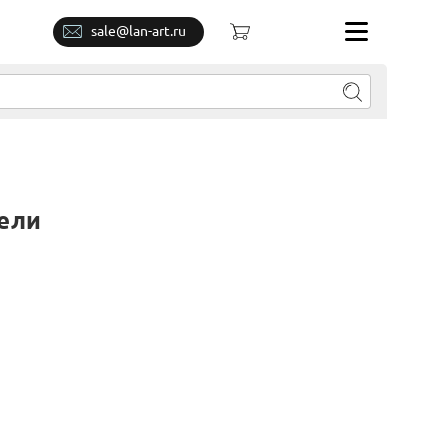
sale@lan-art.ru
нели