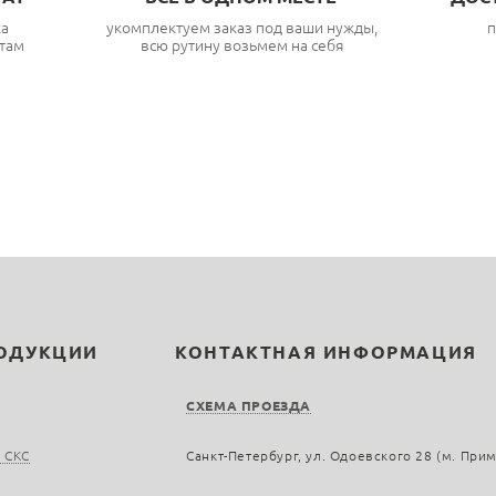
ка
укомплектуем заказ под ваши нужды,
п
там
всю рутину возьмем на себя
РОДУКЦИИ
КОНТАКТНАЯ ИНФОРМАЦИЯ
СХЕМА ПРОЕЗДА
 СКС
Санкт-Петербург, ул. Одоевского 28 (м. При