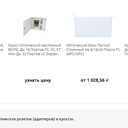
й,
Кросс Оптический Настенный
Оптический Бокс Пустой
К
на
ВОЛС, До 16 Портов FC, SC, ST
Стоечный На 8/16/24 Порта FC
Д
Или До 32 Портов LC Duplex
(APC/UPC)
П
узнать цену
от 1 028,56
Р
ических розеток (адаптеров) в кроссы.