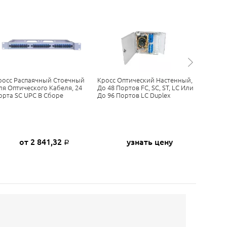
росс Распаячный Стоечный
Кросс Оптический Настенный,
Оптичес
ля Оптического Кабеля, 24
До 48 Портов FC, SC, ST, LC Или
Распред
орта SC UPC В Сборе
До 96 Портов LC Duplex
ОРК В Ст
В Сборе
от 2 841,32
узнать цену
Р