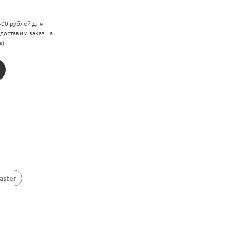
 500 рублей для
 доставим заказ на
е)
aster