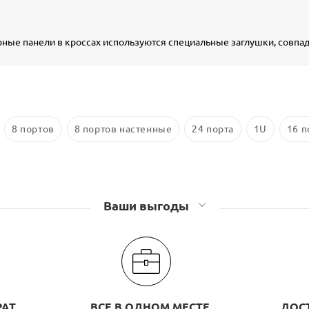
рные панели в кроссах используются специальные заглушки, совп
8 портов
8 портов настенные
24 порта
1U
16 п
Ваши выгоды
РАТ
ВСЕ В ОДНОМ МЕСТЕ
ДОС