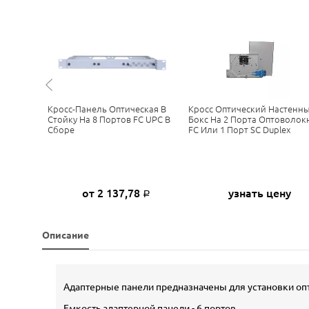
Стену, До
Кросс-Панель Оптическая В
Кросс Оптический Настенны
Или До 64
Стойку На 8 Портов FC UPC В
Бокс На 2 Порта Оптоволок
Сборе
FC Или 1 Порт SC Duplex
ну
от 2 137,78
узнать цену
Р
Описание
Адаптерные панели предназначены для установки опт
Емкость адаптерной панели - 6 портов.