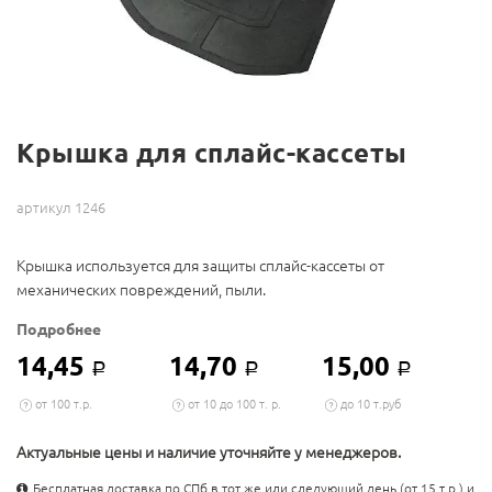
Крышка для сплайс-кассеты
артикул 1246
Крышка используется для защиты сплайс-кассеты от
механических повреждений, пыли.
Подробнее
14,45
14,70
15,00
Р
Р
Р
от 100 т.р.
от 10 до 100 т. р.
до 10 т.руб
Актуальные цены и наличие уточняйте у менеджеров.
Бесплатная доставка по СПб в тот же или следующий день (от 15 т.р.) и