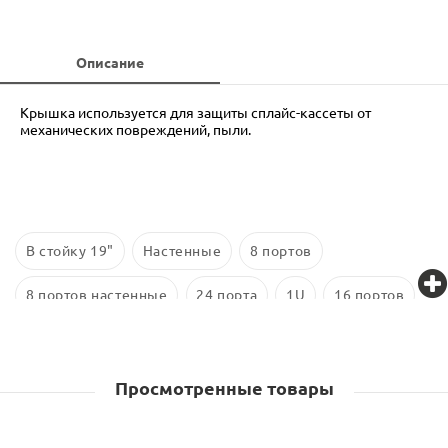
Описание
Крышка используется для защиты сплайс-кассеты от
механических повреждений, пыли.
В стойку 19"
Настенные
8 портов
8 портов настенные
24 порта
1U
16 портов
24 порта в стойку
SC
4 порта
LC
Просмотренные товары