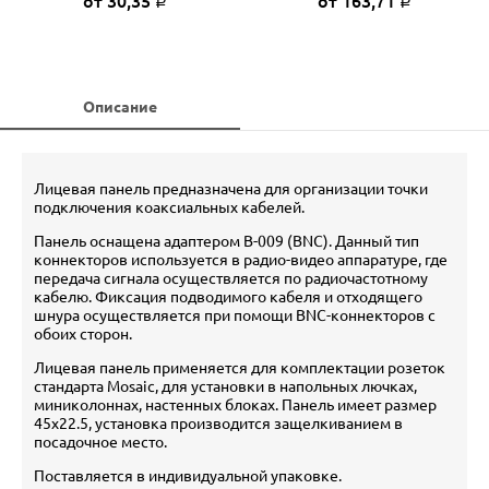
от 30,35
от 163,71
Р
Р
Описание
Лицевая панель предназначена для организации точки
подключения коаксиальных кабелей.
Панель оснащена адаптером B-009 (BNC). Данный тип
коннекторов используется в радио-видео аппаратуре, где
передача сигнала осуществляется по радиочастотному
кабелю. Фиксация подводимого кабеля и отходящего
шнура осуществляется при помощи BNC-коннекторов с
обоих сторон.
Лицевая панель применяется для комплектации розеток
стандарта Mosaic, для установки в напольных лючках,
миниколоннах, настенных блоках. Панель имеет размер
45x22.5, установка производится защелкиванием в
посадочное место.
Поставляется в индивидуальной упаковке.