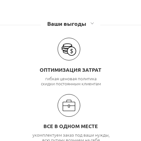
Экранированные
RJ 45 Cat 5е
Розетки компьютерные (RJ45), телефонные (RJ11)
Ваши выгоды
Lanmaster
Розетки компьютерные (RJ45), телефонные (RJ11) TWT
ОПТИМИЗАЦИЯ ЗАТРАТ
гибкая ценовая политика
скидки постоянным клиентам
ВСЕ В ОДНОМ МЕСТЕ
укомплектуем заказ под ваши нужды,
всю рутину возьмем на себя