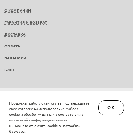
О КОМПАНИИ
ГАРАНТИЯ И ВОЗВРАТ
ДОСТАВКА
ОПЛАТА
ВАКАНСИИ
БЛОГ
Не является публичной офертой © LAN-art.ru, 2013—2026. Все права защищены.
Продолжая работу с сайтом, вы подтверждаете
Политика конфиденциальности.
Положение об обработке и защите персональных
OK
свое согласие на использование файлов
данных.
cookie и обработку данных в соответствии с
политикой конфиденциальности
.
Вы можете отключить cookie в настройках
браузера.