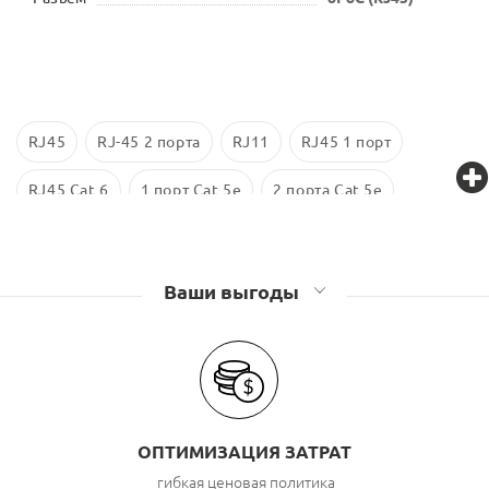
RJ45
RJ-45 2 порта
RJ11
RJ45 1 порт
RJ45 Cat 6
1 порт Cat 5e
2 порта Cat 5e
Экранированные
RJ 45 Cat 5е
Розетки компьютерные (RJ45), телефонные (RJ11)
Ваши выгоды
Lanmaster
Розетки компьютерные (RJ45), телефонные (RJ11) TWT
ОПТИМИЗАЦИЯ ЗАТРАТ
гибкая ценовая политика