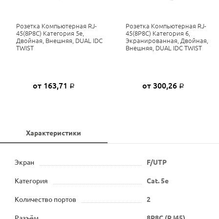
Розетка Компьютерная RJ-
Розетка Компьютерная RJ-
45(8P8C) Категория 5е,
45(8P8C) Категория 6,
Двойная, Внешняя, DUAL IDC
Экранированная, Двойная,
TWIST
Внешняя, DUAL IDC TWIST
от 163,71
от 300,26
Р
Р
Характеристики
Экран
F/UTP
Категория
Cat. 5e
Количество портов
2
Разъём
8P8C (RJ45)