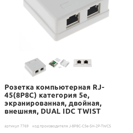
Розетка компьютерная RJ-
45(8P8C) категория 5е,
экранированная, двойная,
внешняя, DUAL IDC TWIST
артикул 7769
код производителя J-8P8C-C5е-SH-2P-TWCS