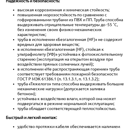
Надежность и безопасность:
высокая коррозионная и химическая стойкость;
повышенная морозостойкость по сравнению с
гофрированными трубами из ПВХ и ПП. Труба способна
выдерживать отрицательные температуры до -55 ˚С,
без изменения своих физико-механических
характеристик;
труба в исполнении «Безгалогенная (HF)» не содержит
вредных для здоровья веществ;
в исполнении «Безгалогенная (HF), стойкая к
ультрафиолету (УФ)» устойчива к фотоокислительному
старению (эксплуатация на открытом воздухе при
воздействии прямых солнечных лучей);
в исполнении «Не распространяющая горение» труба
соответствует требованиям пожарной безопасности
ГОСТ Р МЭК 61386.1 (п. 13.1.3.1, п. 13.1.3.2);
труба «Тяжелого» типа способна выдерживать большие
механические нагрузки (допускается заливка
бетоном);
устойчива к воздействию влаги, которой она может
подвергаться в режиме нормальной эксплуатации;
труба обладает соответствующей теплостойкостью.
Быстрый и легкий монтаж:
удобство протяжки кабеля обеспечивается наличием