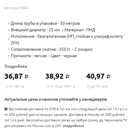
артикул 5664
Длина трубы в упаковке - 50 метров
Внешний диаметр - 25 мм
Материал - ПНД
Исполнение - безгалогенная (HF), стойкая к ультрафиолету
(УФ)
Сопротивление сжатию - 350 Н
С зондом
Прочность - легкая
Цвет - черная
Подробнее
36,87
38,92
40,97
Р
Р
Р
от 100 т.р.
от 10 до 100 т. р.
до 10 т.руб
Актуальные цены и наличие уточняйте у менеджеров.
Бесплатная доставка по СПб в тот же или следующий день (от 15 т.р.) и
от 500 рублей для остальных заказов. Доставка в Москву от 300 рублей
(от 1-го дня). Бесплатно доставим заказ на любую сумму до терминала ТК
для отправки по России или в СНГ.
(подробнее)