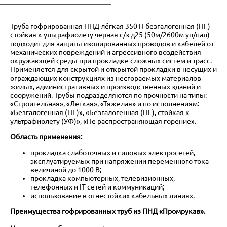
Труба гофрированная ПНД лёгкая 350 Н безгалогенная (HF)
стойкая к ультрафиолету черная с/з д25 (50м/2600м уп/пал)
подходит для защиты изолированных проводов и кабелей от
механических повреждений и агрессивного воздействия
окружающей среды при прокладке сложных систем и трасс.
Применяется для скрытой и открытой прокладки в несущих и
ограждающих конструкциях из несгораемых материалов
жилых, административных и производственных зданий и
сооружений. Трубы подразделяются по прочности на типы:
«Строительная», «Легкая», «Тяжелая» и по исполнениям:
«Безгалогенная (HF)», «Безгалогенная (HF), стойкая к
ультрафиолету (УФ)», «Не распространяющая горение».
Область применения:
прокладка слаботочных и силовых электросетей,
эксплуатируемых при напряжении переменного тока
величиной до 1000 В;
прокладка компьютерных, телевизионных,
телефонных и IT-сетей и коммуникаций;
использование в огнестойких кабельных линиях.
Преимущества гофрированных труб из ПНД «Промрукав».