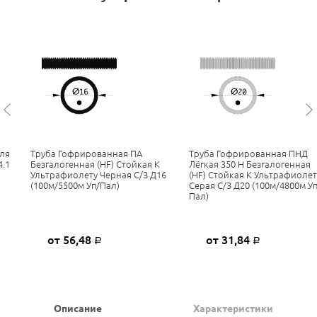
ля
Труба Гофрированная ПА
Труба Гофрированная ПНД
4.1
Безгалогенная (HF) Стойкая К
Лёгкая 350 Н Безгалогенная
Ультрафиолету Черная С/з Д16
(HF) Стойкая К Ультрафиолет
(100м/5500м Уп/пал)
Серая С/з Д20 (100м/4800м Уп
Пал)
от 56,48
от 31,84
Р
Р
Описание
Характеристики