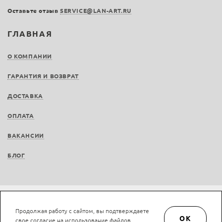
Оставьте отзыв
SERVICE@LAN-ART.RU
ГЛАВНАЯ
О КОМПАНИИ
ГАРАНТИЯ И ВОЗВРАТ
ДОСТАВКА
ОПЛАТА
ВАКАНСИИ
БЛОГ
Не является публичной офертой © LAN-art.ru, 2013—2026. Все права защищены.
Продолжая работу с сайтом, вы подтверждаете
Политика конфиденциальности.
Положение об обработке и защите персональных
OK
свое согласие на использование файлов