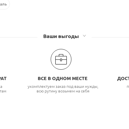
аль
Ваши выгоды
РАТ
ВСЕ В ОДНОМ МЕСТЕ
ДОС
ка
укомплектуем заказ под ваши нужды,
п
там
всю рутину возьмем на себя