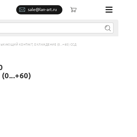
sale@lan-art.ru
МЫКАЮЩИЙ КОНТАКТ, ОХЛАЖДЕНИЕ (0...+60) ССД
0
0...+60)