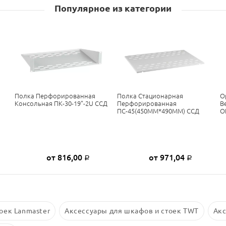
Популярное из категории
Полка Перфорированная
Полка Стационарная
О
Консольная ПК-30-19”-2U ССД
Перфорированная
В
ПС-45(450ММ*490ММ) ССД
О
от 816,00
от 971,04
Р
Р
оек Lanmaster
Аксессуары для шкафов и стоек TWT
Акс