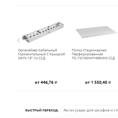
нная
Органайзер Кабельный
Полка Стационарная
Х420) ССД
Горизонтальный С Крышкой
Перфорированная
ОКГК-19”-1U ССД
ПС-75(745ММ*490ММ) ССД
8
от 446,76
от 1 550,40
Р
Р
Р
Аксессуары для шкафов и ст
БЫСТРЫЙ ПЕРЕХОД: