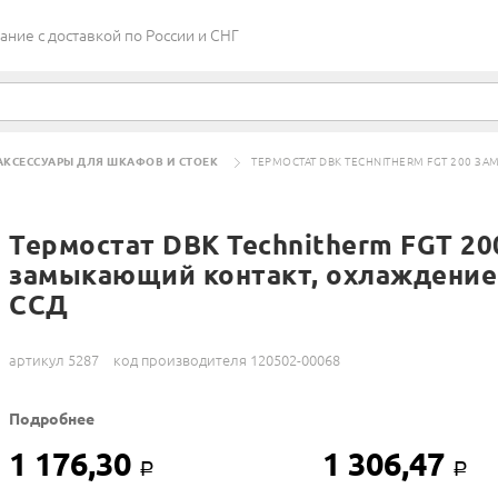
ие c доставкой по России и СНГ
АКСЕССУАРЫ ДЛЯ ШКАФОВ И СТОЕК
ТЕРМОСТАТ DBK TECHNITHERM FGT 200 ЗА
Термостат DBK Technitherm FGT 20
замыкающий контакт, охлаждение (
ССД
артикул 5287
код производителя 120502-00068
Подробнее
1 176,30
1 306,47
Р
Р