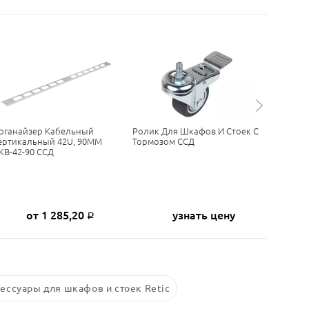
рганайзер Кабельный
Ролик Для Шкафов И Стоек С
Органай
ертикальный 42U, 90ММ
Тормозом ССД
Вертика
КВ-42-90 ССД
ОКВ-33-
от 1 285,20
узнать цену
Р
ессуары для шкафов и стоек Retic