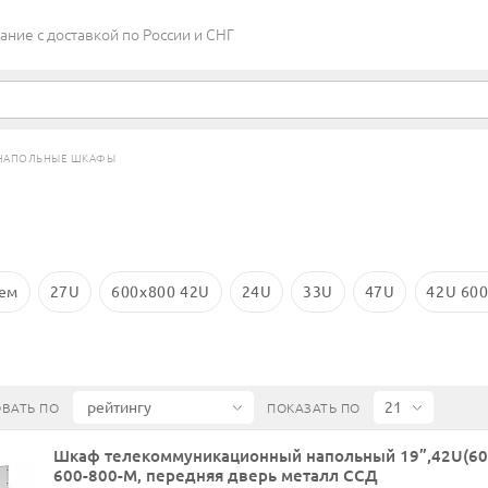
ие c доставкой по России и СНГ
НАПОЛЬНЫЕ ШКАФЫ
ем
27U
600х800 42U
24U
33U
47U
42U 600
ВАТЬ ПО
ПОКАЗАТЬ ПО
Шкаф телекоммуникационный напольный 19”,42U(60
600-800-М, передняя дверь металл ССД