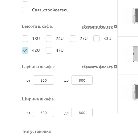
Связьстройдеталь
Высота шкафа:
сбросить фильтр
18U
24U
27U
33U
42U
47U
Глубина шкафа:
сбросить фильтр
от
до
Ширина шкафа:
от
до
Тип установки: