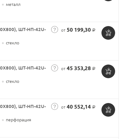
Добавить
●
металл
в
корзину
0X800), ШТ-НП-42U-
50 199,30
от
Р
Добавить
●
стекло
в
корзину
0X800), ШТ-НП-42U-
45 353,28
от
Р
Добавить
●
стекло
в
корзину
0X800), ШТ-НП-42U-
40 552,14
от
Р
Добавить
●
перфорация
в
корзину