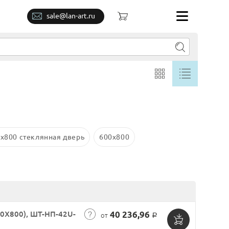
sale@lan-art.ru
x800 стеклянная дверь
600x800
0X800), ШТ-НП-42U-
40 236,96
от
Р