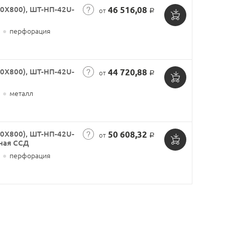
0X800), ШТ-НП-42U-
46 516,08
от
Р
Добавить
●
перфорация
в
корзину
0X800), ШТ-НП-42U-
44 720,88
от
Р
Добавить
●
металл
в
корзину
0X800), ШТ-НП-42U-
50 608,32
от
Р
ная ССД
Добавить
●
перфорация
в
корзину