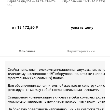
Сервера Двухрамная СТ-33U-2М
Однорамная СТ-33U-1М ССД
ССД
от 15 172,50
узнать цену
Р
Описание
Характеристики
Стойка напольная телекоммуникационная двухрамная, использ
телекоммуникационного 19'' оборудования, а также силовых по
фронтальных (консольных) полок.
Для обеспечения дополнительной жесткости конструкции стой
фиксируются между собой соединительными планками.
Стандартная комплектация включает в себя комплект роликов
можно смонтировать на ножки или прикрепить к полу при пом
На боковую поверхность направляющих, как снаружи, так и вн