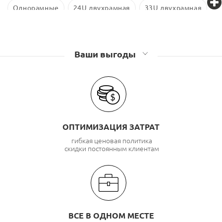
Однорамные
24U двухрамная
33U двухрамная
Стойки телекоммуникационные TWT
Стойки телекоммуникационные Связьстройдеталь
Ваши выгоды
ОПТИМИЗАЦИЯ ЗАТРАТ
гибкая ценовая политика
скидки постоянным клиентам
ВСЕ В ОДНОМ МЕСТЕ