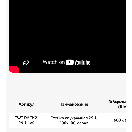
Габаритные
Артикул
Наименование
(ШхГхВ
TWT-RACK2-
Стойка двухрамная 29U,
600 х 600
29U-6x6
600x600, серая