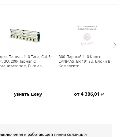
росс-Панель 110 Типа, Cat.5e,
300-Парный 110 Кросс
Плинт L
9", 3U, 200-Парная С
LANMASTER 19" 3U, Блоки В
10 Пар,
рганизатором, Eurolan
Комплекте
Универс
9) TWIST
узнать цену
от 4 386,01
Р
одключения к работающей линии связи для