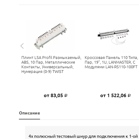
, 32
Плинт LSA Profil Размыкаемый,
Кроссовая Панель 110 Типа,
NMASTER,
ABS, 10 Пар, Металлические
Пар, 19", 1U, LANMASTER, С
N-WS110-
Контакты, Универсальный,
Модулями LAN-RS110-100FT
Нумерация (0-9) TWIST
0
от 83,05
от 1 522,06
Р
Р
Р
Описание
4х полюсный тестовый шнур для подключения к 1-ой