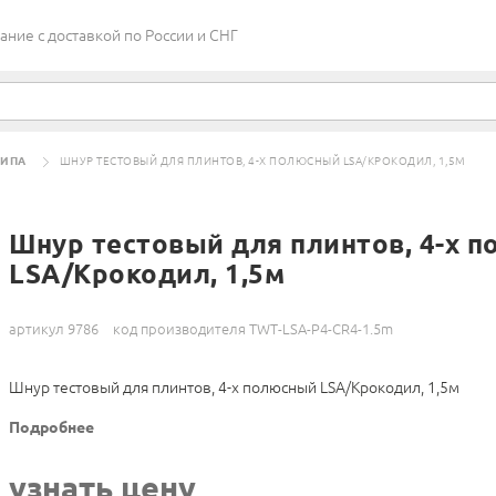
ие c доставкой по России и СНГ
ТИПА
ШНУР ТЕСТОВЫЙ ДЛЯ ПЛИНТОВ, 4-Х ПОЛЮСНЫЙ LSA/КРОКОДИЛ, 1,5М
Шнур тестовый для плинтов, 4-х 
LSA/Крокодил, 1,5м
артикул 9786
код производителя TWT-LSA-P4-CR4-1.5m
Шнур тестовый для плинтов, 4-х полюсный LSA/Крокодил, 1,5м
Подробнее
узнать цену