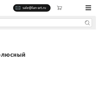
sale@lan-art.ru
полюсный