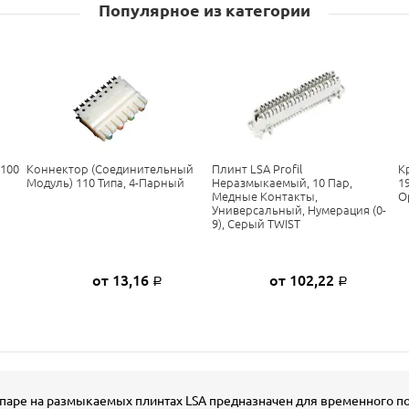
Популярное из категории
 100
Коннектор (соединительный
Плинт LSA Profil
К
Модуль) 110 Типа, 4-Парный
Неразмыкаемый, 10 Пар,
1
Медные Контакты,
О
Универсальный, Нумерация (0-
9), Серый TWIST
от 13,16
от 102,22
Р
Р
 паре на размыкаемых плинтах LSA предназначен для временного п