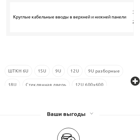
3 ш
Круглые кабельные вводы в верхней и нижней панели
2 ш
ШТКН 6U
15U
9U
12U
9U разборные
18U
Стеклянная дверь
12U 600x600
9U 600x450
6U 600x350
6U 600x450
Ваши выгоды