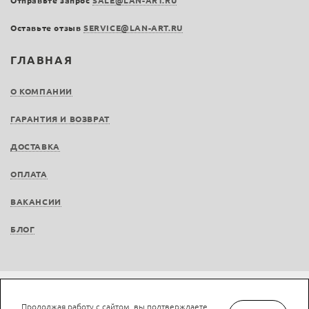
Отправьте запрос
SALE@LAN-ART.RU
Оставьте отзыв
SERVICE@LAN-ART.RU
ГЛАВНАЯ
О КОМПАНИИ
ГАРАНТИЯ И ВОЗВРАТ
ДОСТАВКА
ОПЛАТА
ВАКАНСИИ
БЛОГ
Не является публичной офертой © LAN-art.ru, 2013—2026. Все права защищены.
Продолжая работу с сайтом, вы подтверждаете