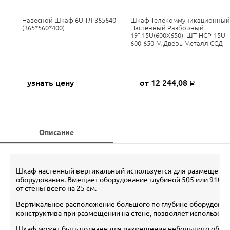
Навесной Шкаф 6U ТЛ-365640
Шкаф Телекоммуникационный
(365*560*400)
Настенный Разборный
19”,15U(600X650), ШТ-НСР-15U-
600-650-М Дверь Металл ССД
узнать цену
от 12 244,08
Р
Описание
Шкаф настенный вертикальный используется для размещения 
оборудования. Вмещает оборудование глубиной 505 или 910 мм
от стены всего на 25 см.
Вертикальное расположение большого по глубине оборудовани
конструктива при размещении на стене, позволяет использоват
Шкаф может быть полезен для размещения небольшого объема