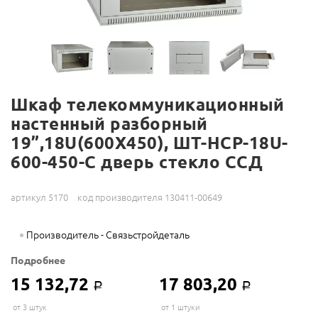
Шкаф телекоммуникационный
настенный разборный
19”,18U(600X450), ШТ-НСР-18U-
600-450-С дверь стекло ССД
артикул 5170
код производителя 130411-00649
Производитель - Связьстройдеталь
Подробнее
15 132,72
17 803,20
Р
Р
от 3 штук
от 1 штуки