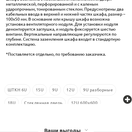
металлической, перфорированной и с каленым
ударопрочным, тонированным стеклом. Предусмотрены два
кабельных ввода в верхней и нижней частях шкафа, размер –
100х50 мм. В основание или крышу шкафа возможна
установка вентиляторного модуля. Для установки модуля
демонтируется заглушка, и модуль фиксируется шестью
винтами. Вертикальные направляющие регулируются по
глубине. Система заземления шкафа входит в стандартную
комплектацию.
*Поставляется отдельно, по требованию заказчика.
ШТКН 6U
15U
9U
12U
9U разборные
18U
Стеклянная дверь
12U 600x600
9U 600x450
6U 600x350
6U 600x450
Ваши выгоды