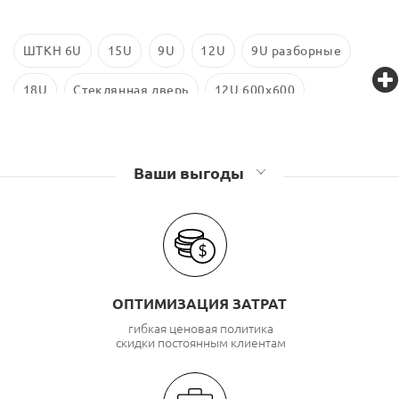
ШТКН 6U
15U
9U
12U
9U разборные
18U
Стеклянная дверь
12U 600x600
9U 600x450
6U 600x350
6U 600x450
Ваши выгоды
ОПТИМИЗАЦИЯ ЗАТРАТ
гибкая ценовая политика
скидки постоянным клиентам