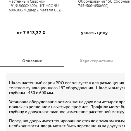
Настенный Сварной
Оборудования 15U Сборный
19”,9U(600X600), ШТ-НСС-9U-
745*506*450(600)
600-300-М Дверь Металл ССД
от 7 513,32
узнать цену
Р
Описание
Характеристики
Шкаф настенный серии PRO используется для размещения сет
телекоммуникационного 19'' оборудования. Шкафы выпускают
глубины - 450 и 600 мм.
Установка оборудования возможна: на двух или четырех проф
полках с креплением на четыре профиля. Профили могут быть
глубину и допускают плавное изменение расстояний между ни
Передняя дверь имеет тонированное стекло с замком язычково
необходимости дверь может быть перевешена на другую стор