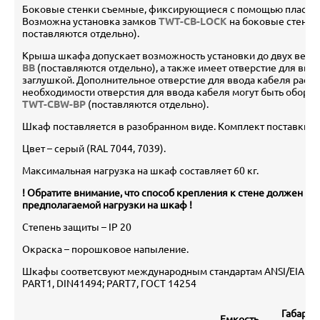
Боковые стенки съемные, фиксирующиеся с помощью пластм
Возможна установка замков
TWT-CB-LOCK
на боковые стенки
поставляются отдельно).
Крыша шкафа допускает возможность установки до двух вент
BB
(поставляются отдельно), а также имеет отверстие для вво
заглушкой. Дополнительное отверстие для ввода кабеля расп
необходимости отверстия для ввода кабеля могут быть обор
TWT-CBW-BP
(поставляются отдельно).
Шкаф поставляется в разобранном виде. Комплект поставки - 
Цвет – серый (RAL 7044, 7039).
Максимальная нагрузка на шкаф составляет 60 кг.
! Обратите внимание, что способ крепления к стене должен вы
предполагаемой нагрузки на шкаф !
Степень защиты – IP 20
Окраска – порошковое напыление.
Шкафы соответсвуют международным стандартам ANSI/EIA RS-3
PART1, DIN41494; PART7, ГОСТ 14254
Габарит
Емкость,