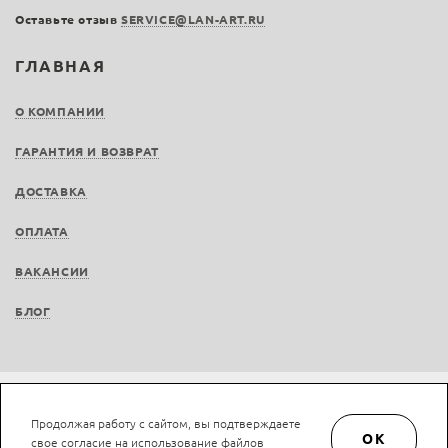
Оставьте отзыв
SERVICE@LAN-ART.RU
ГЛАВНАЯ
О КОМПАНИИ
ГАРАНТИЯ И ВОЗВРАТ
ДОСТАВКА
ОПЛАТА
ВАКАНСИИ
БЛОГ
Не является публичной офертой © LAN-art.ru, 2013—2026. Все права защищены.
Продолжая работу с сайтом, вы подтверждаете
Политика конфиденциальности.
Положение об обработке и защите персональных
OK
свое согласие на использование файлов