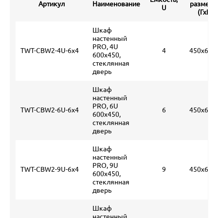
Артикул
Наименование
размеры
U
(ГхШх
Шкаф
настенный
PRO, 4U
TWT-CBW2-4U-6x4
4
450х600
600x450,
стеклянная
дверь
Шкаф
настенный
PRO, 6U
TWT-CBW2-6U-6x4
6
450х600
600x450,
стеклянная
дверь
Шкаф
настенный
PRO, 9U
TWT-CBW2-9U-6x4
9
450х600
600x450,
стеклянная
дверь
Шкаф
настенный