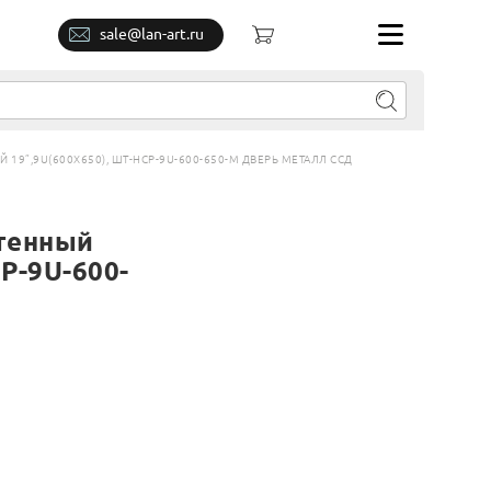
sale@lan-art.ru
”,9U(600X650), ШТ-НСР-9U-600-650-М ДВЕРЬ МЕТАЛЛ ССД
тенный
Р-9U-600-