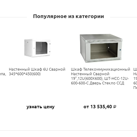
Популярное из категории
Настенный Шкаф 6U Сварной
Шкаф Телекоммуникационный
Ш
ипа,
345*600*450(600)
Настенный Сварной
Н
19”,12U(600X600), ШТ-НСС-12U-
1
600-600-С Дверь Стекло ССД
6
П
узнать цену
от 13 535,40
Р