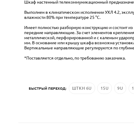
Шкаф настенный телекоммуникационный предназначен
Выполнен в климатическом исполнении УХЛ 4.2, эксплу
влажности 80% при температуре 25 °С.
Имеет полностью разборную конструкцию и состоит из 
передние направляющие. За счет элементов креплени
металлической, перфорированной и с каленым ударопр
мм. В основание или крышу шкафа возможна установка
Вертикальные направляющие регулируются по глубине
*Поставляется отдельно, по требованию заказчика.
ШТКН 6U
15U
9U
БЫСТРЫЙ ПЕРЕХОД: