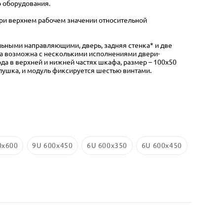
 оборудования.
при верхнем рабочем значении относительной
льными направляющими, дверь, задняя стенка* и две
а возможна с несколькими исполнениями двери-
а в верхней и нижней частях шкафа, размер – 100х50
лушка, и модуль фиксируется шестью винтами.
0x600
9U 600x450
6U 600x350
6U 600x450