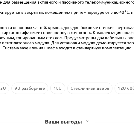
 для размещения активного и пассивного телекоммуникационного
атируется в закрытых помещениях при температуре от 5 до 40 °С, 
шести основных частей: крыша, дно, две боковые стенки с вертика
я каркас шкафа имеет повышенную жесткость. Комплектация шкаф
очным, тонированным стеклом. Предусмотрены два кабельных ввод
 вентиляторного модуля. Для установки модуля демонтируется заг
. Система заземления шкафа входит в стандартную комплектацию.
12U
9U разборные
18U
Стеклянная дверь
12U 60
Ваши выгоды