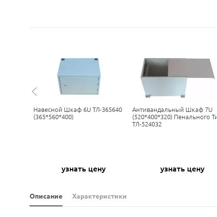
ационный
Навесной Шкаф 6U ТЛ-365640
Антивандальный Шкаф 7U
ый
(365*560*400)
(520*400*320) Пенального Т
-НСР-15U-
ТЛ-524032
алл ССД
0
узнать цену
узнать цену
Р
Описание
Характеристики