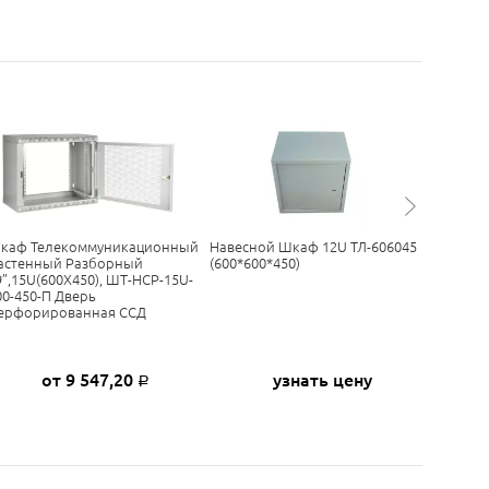
каф Телекоммуникационный
Навесной Шкаф 12U ТЛ-606045
Шкаф Т
астенный Разборный
(600*600*450)
Настенн
9”,15U(600X450), ШТ-НСР-15U-
19”,9U(6
00-450-П Дверь
600-450
ерфорированная ССД
Перфор
от 9 547,20
узнать цену
Р