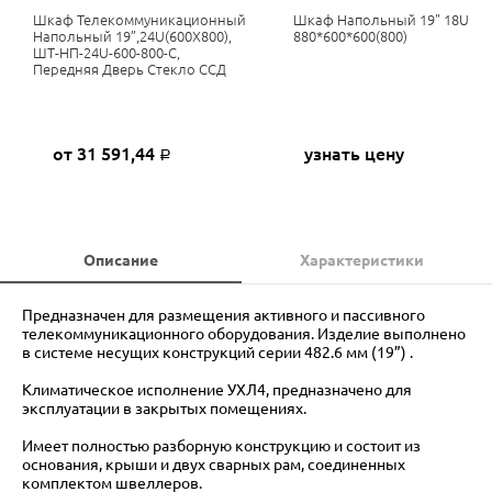
Шкаф Телекоммуникационный
Шкаф Напольный 19" 18U
Напольный 19”,24U(600X800),
880*600*600(800)
ШТ-НП-24U-600-800-С,
Передняя Дверь Стекло ССД
от 31 591,44
узнать цену
Р
Описание
Характеристики
Предназначен для размещения активного и пассивного
телекоммуникационного оборудования. Изделие выполнено
в системе несущих конструкций серии 482.6 мм (19”) .
Климатическое исполнение УХЛ4, предназначено для
эксплуатации в закрытых помещениях.
Имеет полностью разборную конструкцию и состоит из
основания, крыши и двух сварных рам, соединенных
комплектом швеллеров.