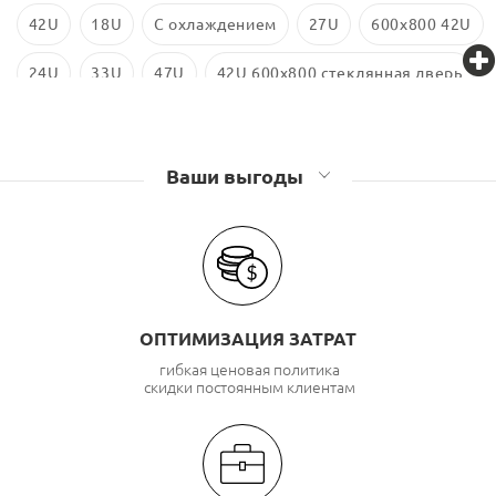
42U
18U
С охлаждением
27U
600х800 42U
24U
33U
47U
42U 600x800 стеклянная дверь
600x800
600x800 18U
Ваши выгоды
ОПТИМИЗАЦИЯ ЗАТРАТ
гибкая ценовая политика
скидки постоянным клиентам