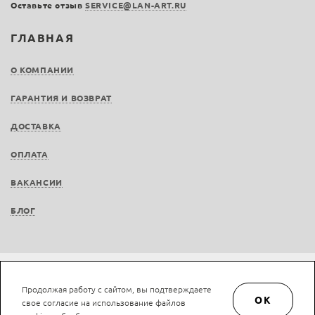
Оставьте отзыв
SERVICE@LAN-ART.RU
ГЛАВНАЯ
О КОМПАНИИ
ГАРАНТИЯ И ВОЗВРАТ
ДОСТАВКА
ОПЛАТА
ВАКАНСИИ
БЛОГ
Не является публичной офертой © LAN-art.ru, 2013—2026. Все права защищены.
Продолжая работу с сайтом, вы подтверждаете
Политика конфиденциальности.
Положение об обработке и защите персональных
OK
свое согласие на использование файлов
данных.