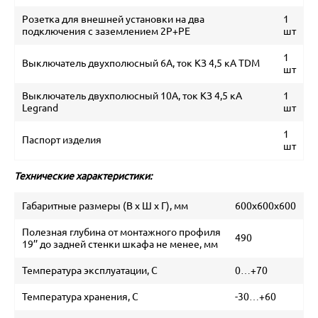
Розетка для внешней установки на два
1
подключения с заземлением 2P+PE
шт
1
Выключатель двухполюсный 6А, ток КЗ 4,5 кА TDM
шт
Выключатель двухполюсный 10А, ток КЗ 4,5 кА
1
Legrand
шт
1
Паспорт изделия
шт
Технические характеристики:
Габаритные размеры (В х Ш х Г), мм
600х600х600
Полезная глубина от монтажного профиля
490
19’’ до задней стенки шкафа не менее, мм
Температура эксплуатации, C
0…+70
Температура хранения, C
-30…+60