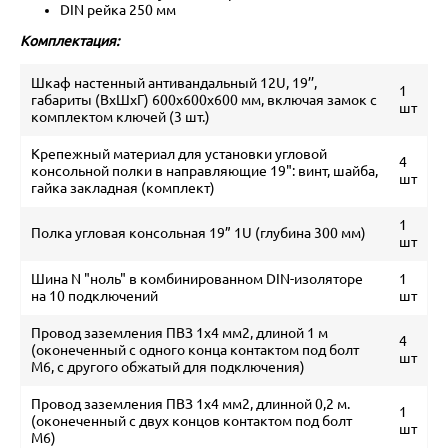
DIN рейка 250 мм
Комплектация:
Шкаф настенный антивандальный 12U, 19’’,
1
габариты (ВхШхГ) 600х600х600 мм, включая замок с
шт
комплектом ключей (3 шт.)
Крепежный материал для установки угловой
4
консольной полки в направляющие 19": винт, шайба,
шт
гайка закладная (комплект)
1
Полка угловая консольная 19” 1U (глубина 300 мм)
шт
Шина N "ноль" в комбинированном DIN-изоляторе
1
на 10 подключений
шт
Провод заземления ПВЗ 1х4 мм2, длиной 1 м
4
(оконеченный с одного конца контактом под болт
шт
М6, с другого обжатый для подключения)
Провод заземления ПВЗ 1х4 мм2, длинной 0,2 м.
1
(оконеченный с двух концов контактом под болт
шт
М6)