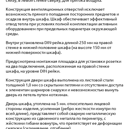
снизу, в левой стенке сверху, для притока воздуха.
Конструкция вентиляционных отверстий исключает
возможность прямого попадания посторонних предметов и
осадков внутрь шкафа. Шкаф обеспечивает эффективный
отвод тепла при условиях полной комплектации активным
оборудованием при предельных параметрах окружающей
среды.
Внутри установлена DIN-рейка длиной 250 мм на правой
стенке в нижней половине шкафа (на высоте 150 мм от
нижней поверхности шкафа).
Предусмотрена монтажная площадка для установки розетки
на два подключения, расположенная на правой стенке
шкафа, на уровне DIN рейки.
Конструкция двери шкафа выполнена из листовой стали
толщиной 1,0 мм со скрытыми петлями и отсутствием доступа
к элементам шарниров снаружи и невозможностью вынуть
дверь из петель путем «отжима».
Дверь шкафа, утоплена на 5 мм. относительно лицевой
стороны изделия, усиленная (ребро жесткости изнутри по
всей длине), представляет собой сварную металлическую
конструкцию из сдвоенного металла по периметру, с
жёсткими гибами вовнутрь, что препятствует ее деформации
снаружи (скручивание, отгибание).