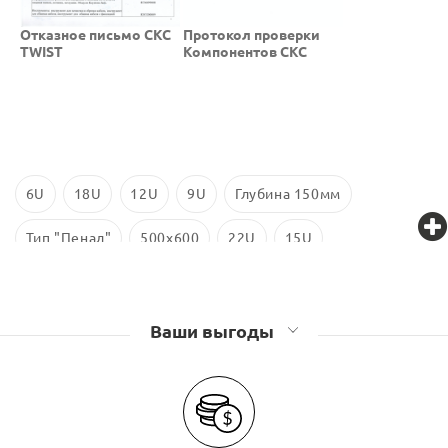
Отказное письмо СКС
Протокол проверки
TWIST
Компонентов СКС
6U
18U
12U
9U
Глубина 150мм
Тип "Пенал"
500х600
22U
15U
Антивандальные шкафы TWIST
Антивандальные шкафы Связьстройдеталь
Ваши выгоды