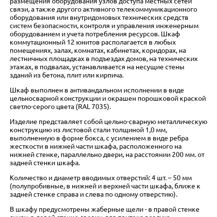
размещения оборудования узлов доступа местных сетей
связи, а также другого активного телекоммуникационного
оборудования или внутридомовых технических средств
систем безопасности, контроля и управления инженерным
оборудованием и учета потребления ресурсов. Шкаф
коммутационный 12 юнитов располагается в любых
помещениях, залах, комнатах, кабинетах, коридорах, на
лестничных площадках в подъездах домов, на технических
этажах, в подвалах, устанавливается на несущие стены
зданий из бетона, плит или кирпича.
Шкаф выполнен в антивандальном исполнении в виде
цельносварной конструкции и окрашен порошковой краской
светло-серого цвета (RAL 7035).
Изделие представляет собой цельно-сварную металлическую
конструкцию из листовой стали толщиной 1,0 мм,
выполненную в форме бокса, с усилением в виде ребра
жесткости в нижней части шкафа, расположенного на
нижней стенке, параллельно двери, на расстоянии 200 мм. от
задней стенки шкафа.
Количество и диаметр вводимых отверстий: 4 шт. – 50 мм
(полупробивные, в нижней и верхней части шкафа, ближе к
задней стенке справа и слева по одному отверстию).
В шкафу предусмотрены жаберные щели - в правой стенке