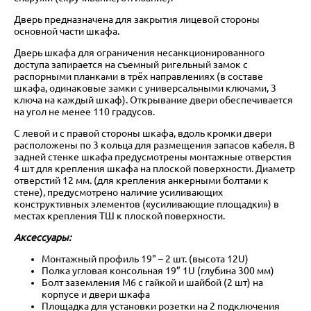
Дверь предназначена для закрытия лицевой стороны
основной части шкафа.
Дверь шкафа для ограничения несанкционированного
доступа запирается на съемный ригельный замок с
распорными планками в трёх направлениях (в составе
шкафа, одинаковые замки с универсальными ключами, 3
ключа на каждый шкаф). Открывание двери обеспечивается
на угол не менее 110 градусов.
С левой и с правой стороны шкафа, вдоль кромки двери
расположены по 3 кольца для размещения запасов кабеля. В
задней стенке шкафа предусмотрены монтажные отверстия
4 шт для крепления шкафа на плоской поверхности. Диаметр
отверстий 12 мм. (для крепления анкерными болтами к
стене), предусмотрено наличие усиливающих
конструктивных элементов («усиливающие площадки») в
местах крепления ТШ к плоской поверхности.
Аксессуары:
Монтажный профиль 19" – 2 шт. (высота 12U)
Полка угловая консольная 19” 1U (глубина 300 мм)
Болт заземления М6 с гайкой и шайбой (2 шт) на
корпусе и двери шкафа
Площадка для установки розетки на 2 подключения