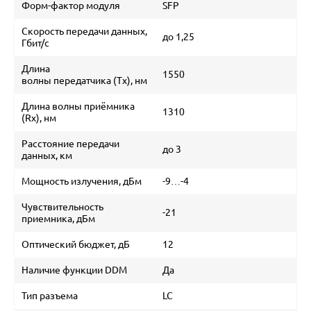
Форм-фактор модуля
SFP
Скорость передачи данных,
до 1,25
Гбит/с
Длина
1550
волны передатчика (Tx), нм
Длина волны приёмника
1310
(Rx), нм
Расстояние передачи
до 3
данных, км
Мощность излучения, дБм
-9…-4
Чувствительность
-21
приемника, дБм
Оптический бюджет, дБ
12
Наличие функции DDM
Да
Тип разъема
LC