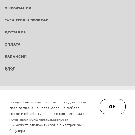
О КОМПАНИИ
ГАРАНТИЯ И ВОЗВРАТ
ДОСТАВКА
ОПЛАТА
ВАКАНСИИ
БЛОГ
Не является публичной офертой © LAN-art.ru, 2013—2026. Все права защищены.
Продолжая работу с сайтом, вы подтверждаете
Политика конфиденциальности.
Положение об обработке и защите персональных
OK
свое согласие на использование файлов
данных.
cookie и обработку данных в соответствии с
политикой конфиденциальности
.
Вы можете отключить cookie в настройках
браузера.