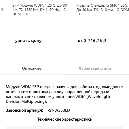
,
SFP Модуль WDM, 1.25 G, До 80
Модуль Стандарта SFP, 1.25G,
RX
Км, TX 1550 Нм, RX 1490 Нм, LC,
До 40 Км, TX 1310 Нм, LC, DDM
DDM FIBO
FIBO
узнать цену
от 2 716,75
Р
Описание
Характеристики
Модули WDM SFP предназначены для работы с одномодовым
оптическим волокном для двунаправленной передачи
данных в спектральном уплотнении WDM (Wavelength
Division Multiplexing).
Заводской артикул:
FT-S1-W553LD
Технические характеристики