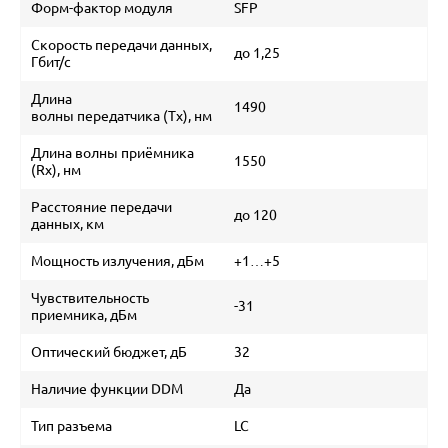
Форм-фактор модуля
SFP
Скорость передачи данных,
до 1,25
Гбит/с
Длина
1490
волны передатчика (Tx), нм
Длина волны приёмника
1550
(Rx), нм
Расстояние передачи
до 120
данных, км
Мощность излучения, дБм
+1…+5
Чувствительность
-31
приемника, дБм
Оптический бюджет, дБ
32
Наличие функции DDM
Да
Тип разъема
LC