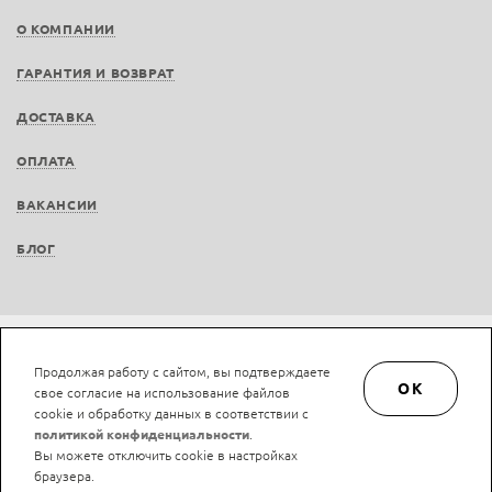
О КОМПАНИИ
ГАРАНТИЯ И ВОЗВРАТ
ДОСТАВКА
ОПЛАТА
ВАКАНСИИ
БЛОГ
Не является публичной офертой © LAN-art.ru, 2013—2026. Все права защищены.
Продолжая работу с сайтом, вы подтверждаете
Политика конфиденциальности.
Положение об обработке и защите персональных
OK
свое согласие на использование файлов
данных.
cookie и обработку данных в соответствии с
политикой конфиденциальности
.
Вы можете отключить cookie в настройках
браузера.