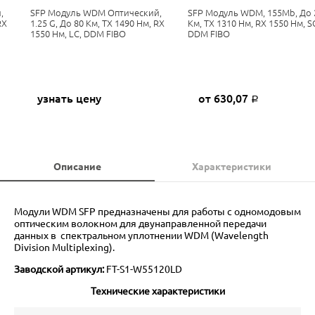
,
SFP Модуль WDM Оптический,
SFP Модуль WDM, 155Mb, До 
RX
1.25 G, До 80 Км, TX 1490 Нм, RX
Км, TX 1310 Нм, RX 1550 Нм, S
1550 Нм, LC, DDM FIBO
DDM FIBO
узнать цену
от 630,07
Р
Описание
Характеристики
Модули WDM SFP предназначены для работы с одномодовым
оптическим волокном для двунаправленной передачи
данных в спектральном уплотнении WDM (Wavelength
Division Multiplexing).
Заводской артикул:
FT-S1-W55120LD
Технические характеристики