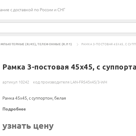
ие c доставкой по России и СНГ
МПЬЮТЕРНЫЕ (RJ45), ТЕЛЕФОННЫЕ (RJ11)
РАМКА 3-ПОСТОВАЯ 45Х45, С СУП
Рамка 3-постовая 45х45, с суппорт
артикул 10242
код производителя LAN-FRS45x45/3-WH
Рамка 45х45, с суппортом, белая
Подробнее
узнать цену