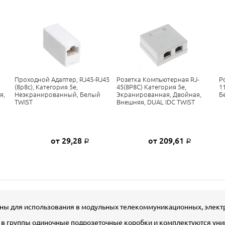
Проходной Адаптер, RJ45-RJ45
Розетка Компьютерная RJ-
Р
(8p8c), Категория 5е,
45(8P8C) Категория 5е,
1
я,
Неэкранированный, Белый
Экранированная, Двойная,
Б
TWIST
Внешняя, DUAL IDC TWIST
от 29,28
от 209,61
Р
Р
ны для использования в модульных телекоммуникационных, электр
 в группы одиночные подрозеточные коробки и комплектуются ун