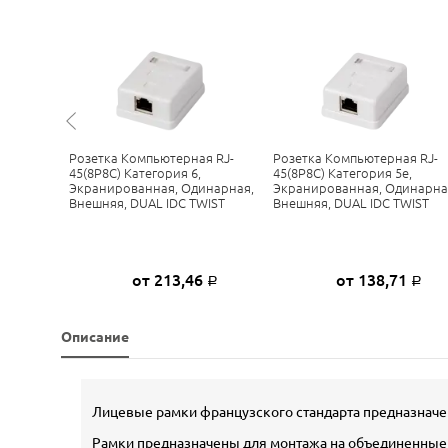
я RJ-
Розетка Компьютерная RJ-
Розетка Компьютерная RJ-
, Двойная,
45(8P8C) Категория 6,
45(8P8C) Категория 5е,
WIST
Экранированная, Одинарная,
Экранированная, Одинарна
Внешняя, DUAL IDC TWIST
Внешняя, DUAL IDC TWIST
2
от 213,46
от 138,71
Р
Р
Р
Описание
Лицевые рамки французского стандарта предназначе
Рамки предназначены для монтажа на объединенные