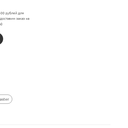
 500 рублей для
 доставим заказ на
е)
aster