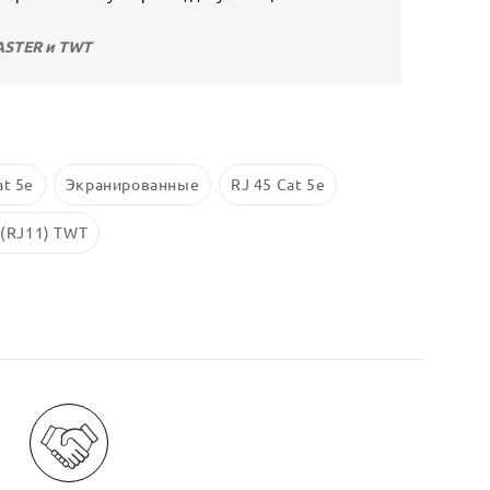
ASTER и TWT
at 5e
Экранированные
RJ 45 Cat 5е
 (RJ11) TWT