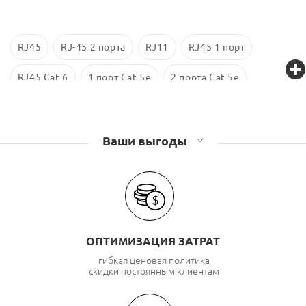
RJ45
RJ-45 2 порта
RJ11
RJ45 1 порт
RJ45 Cat 6
1 порт Cat 5e
2 порта Cat 5e
Экранированные
RJ 45 Cat 5е
Розетки компьютерные (RJ45), телефонные (RJ11)
Ваши выгоды
Lanmaster
Розетки компьютерные (RJ45), телефонные (RJ11) TWT
ОПТИМИЗАЦИЯ ЗАТРАТ
гибкая ценовая политика
скидки постоянным клиентам