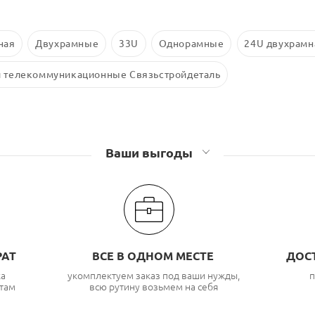
ная
Двухрамные
33U
Однорамные
24U двухрамн
и телекоммуникационные Связьстройдеталь
Ваши выгоды
РАТ
ВСЕ В ОДНОМ МЕСТЕ
ДОС
ка
укомплектуем заказ под ваши нужды,
п
там
всю рутину возьмем на себя