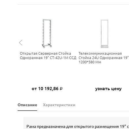
U
Открытая Серверная Стойка
Телекоммуникационная
580*600-
Однорамная 19" СТ-42U-1М ССД
Стойка 24U Однорамная 19"
1200*580 Мм
ну
от 10 192,86
узнать цену
Р
Описание
Характеристики
Рама предназначена для открытого размещения 19"