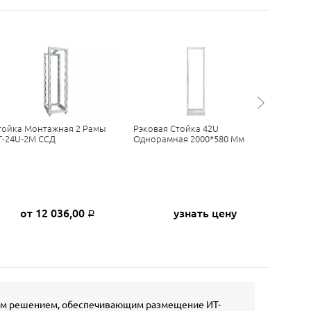
тойка Монтажная 2 Рамы
Рэковая Стойка 42U
Серверн
Т-24U-2М ССД
Однорамная 2000*580 Мм
Однорам
от 12 036,00
узнать цену
Р
тым решением, обеспечивающим размещение ИТ-