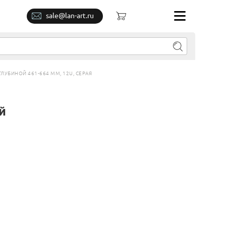
sale@lan-art.ru
ГЛУБИНОЙ 461-664 ММ, 12U, СЕРАЯ
й