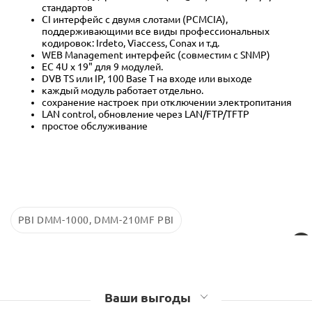
стандартов
CI интерфейс с двумя слотами (PCMCIA),
поддерживающими все виды профессиональных
кодировок: Irdeto, Viaccess, Conax и т.д.
WEB Management интерфейс (совместим с SNMP)
EC 4U x 19" для 9 модулей.
DVB TS или IP, 100 Base T на входе или выходе
каждый модуль работает отдельно.
сохранение настроек при отключении электропитания
LAN control, обновление через LAN/FTP/TFTP
простое обслуживание
PBI DMM-1000, DMM-210MF PBI
Ваши выгоды