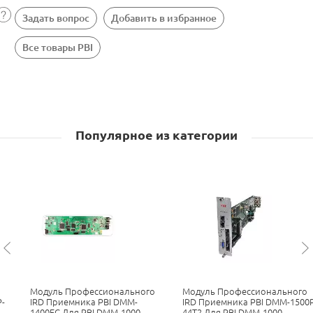
Задать вопрос
Добавить в избранное
Все товары PBI
Популярное из категории
Модуль Профессионального
Модуль Профессионального
-
IRD Приемника PBI DMM-
IRD Приемника PBI DMM-1500P
1400EC Для PBI DMM-1000
44T2 Для PBI DMM-1000