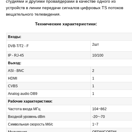
студиями и другими провайдерами в качестве одного из
устройств в линии передачи сигналов цифровых TS потоков
вещательного телевидения.
Технические характеристики:
Входы:
2шт
DVB-T/T2 - F
IP - RJ-45
10/100
Выход:
ASI - BNC
2
HDMI
1
CVBS
1
Analog audio DB9
1
Рабочие характеристики:
Частота входа МГц
104~862
Входной уровень dBm
-20~-70
Символьная скорость Мб/с
1~7
Модуляция
OFDM/COFDM