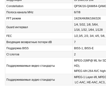
Constellation
QPSK/16-QAM/64-QAM
Полоса канала MHz
6/7/8
FFT режим
1К/2К/4К/8К/16К/32К
1/4, 5/32, 1/8, 5/64,
Guard интервал
1/16, 1/32, 1/64, 1/128
FEC
1/2,3/5, 2/3, 3/4, 4/5, 5/6,
Входящие возвратные потери dB
7
Поддержка BISS
BISS-1, BISS-E
CI слотов
2
MPEG-2(MP@ ML for SD
Поддерживаемые видео стандарты
HD),
MPEG 4/H.264 AVC high p
MPEG-1 Layer-I/II, MPEG-
Поддерживаемые аудио стандарты
LC-AAC, HE-AAC, AC3,