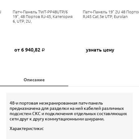
U
Патч-Панель TWT-PP48UTP/6
Патч-Панель 19" 2U 48 Порто
19", 48 Портов RJ-45, Категория
RJ45 Cat.5e UTP, Eurolan
6, UTP, 2U,
от 6 940,82
узнать цену
Р
Описание
48-и портовая неэкранированная патч-панель
предназначена для разделки на ней кабелей различных
подсистем СКС и подключения отдельных составляющих
сети друг к другу коммутационными шнурами.
Характеристики: