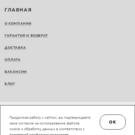
ГЛАВНАЯ
О КОМПАНИИ
ГАРАНТИЯ И ВОЗВРАТ
ДОСТАВКА
ОПЛАТА
ВАКАНСИИ
БЛОГ
Не является публичной офертой © LAN-art.ru, 2013—2026. Все права защищены.
Продолжая работу с сайтом, вы подтверждаете
Политика конфиденциальности.
Положение об обработке и защите персональных
OK
свое согласие на использование файлов
данных.
cookie и обработку данных в соответствии с
политикой конфиденциальности
.