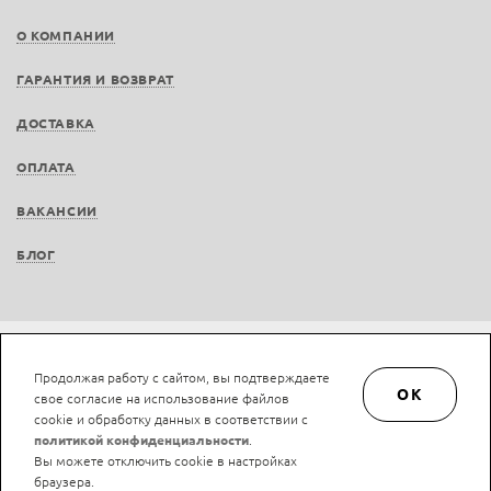
О КОМПАНИИ
ГАРАНТИЯ И ВОЗВРАТ
ДОСТАВКА
ОПЛАТА
ВАКАНСИИ
БЛОГ
Не является публичной офертой © LAN-art.ru, 2013—2026. Все права защищены.
Продолжая работу с сайтом, вы подтверждаете
Политика конфиденциальности.
Положение об обработке и защите персональных
OK
свое согласие на использование файлов
данных.
cookie и обработку данных в соответствии с
политикой конфиденциальности
.
Вы можете отключить cookie в настройках
браузера.