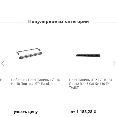
Популярное из категории
TP
Наборная Патч-Панель 19”, 1U
Патч-Панель UTP 19" 1U 24
На 48 Портов UTP, Eurolan
Порта RJ-45 Cat.5e 110 Тип
TWIST
узнать цену
от 1 188,28
Р