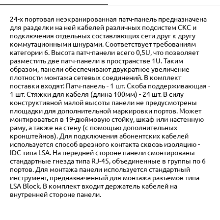
24-х портовая неэкранированная патч-панель предназначена
для разделки на ней кабелей различных подсистем СКС и
подключения отдельных составляющих сети друг к другу
коммутационными шнурами. Соответствует требованиям
категории 6. Высота патч-панели вcего 0,5U, что позволяет
разместить две патч-панели в пространстве 1U. Таким
образом, панели обеспечивают двукратное увеличение
плотности монтажа сетевых соединений. В комплект
поставки входят: Патч-панель - 1 шт. Скоба поддерживающая -
1 шт. Стяжки для кабеля (длина 100мм) - 24 шт. В силу
конструктивной малой высоты панели не предусмотрены
площадки для дополнительной маркировки портов. Может
монтироваться в 19-дюймовую стойку, шкаф или настенную
раму, а также на стену (с помощью дополнительных
кронштейнов). Для подключения абонентских кабелей
используется способ врезного контакта сквозь изоляцию -
IDC типа LSA. На передней стороне панели смонтированы
стандартные гнезда типа RJ-45, объединенные в группы по 6
портов. Для монтажа панели используется стандартный
инструмент, предназначенный для монтажа разъемов типа
LSA Block. В комплект входит держатель кабелей на
внутренней стороне панели.