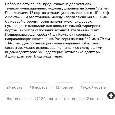
Наборная патч-панель предназначена для установки
телекоммуникационных модулей, шириной не более 17,2 мм.
Панель имеет 12 портов и может устанавливаться в 10" шкаф
с монтажным расстоянием между направляющими в 254 мм.
С лицевой стороны порты панели имеют цифровую
нумерацию и площадки для дополнительной маркировки
портов. В комплект поставки входят: Патч-панель - 1 шт.
Поддерживающая скоба - 1 шт. Комплект крепежа на
направляющие шкафа - 1 шт. Размеры панели: 269 мм x 79 мм
x 44.5 мм. Для организации мультимедийных кабельных
систем возможно использование панели со следующими
видами адаптеров: BNC-адаптеры; Оптические адаптеры;
Аудио-адаптеры; Видео-адаптеры.
24 порта
48 портов
12 портов
19-дюймовые
Настенные
19" 24 порта
настенные 12 портов
16 портов
48 портов 1U
10-дюймовые
Cat 6