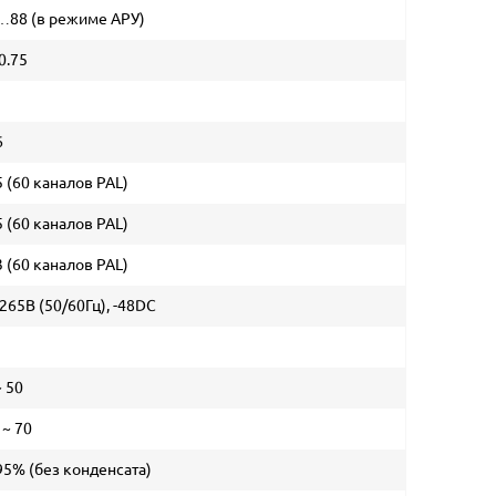
…88 (в режиме АРУ)
0.75
6
 (60 каналов PAL)
 (60 каналов PAL)
 (60 каналов PAL)
265В (50/60Гц), -48DC
~ 50
 ~ 70
95% (без конденсата)