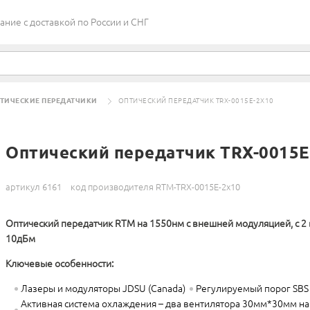
ие c доставкой по России и СНГ
ТИЧЕСКИЕ ПЕРЕДАТЧИКИ
ОПТИЧЕСКИЙ ПЕРЕДАТЧИК TRX-0015E-2X10
Оптический передатчик TRX-0015E
артикул 6161
код производителя RTM-TRX-0015E-2x10
Оптический передатчик RTM на 1550нм с внешней модуляцией, с 2
10дБм
Ключевые особенности:
Лазеры и модуляторы JDSU (Canada)
Регулируемый порог SBS
Активная система охлаждения – два вентилятора 30мм*30мм на