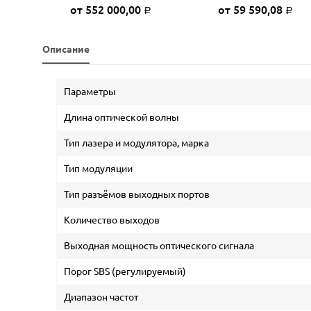
0
от 552 000,00
от 59 590,08
Р
Р
Р
Описание
Параметры
Длина оптической волны
Тип лазера и модулятора, марка
Тип модуляции
Тип разъёмов выходных портов
Количество выходов
Выходная мощность оптического сигнала
Порог SBS (регулируемый)
Диапазон частот