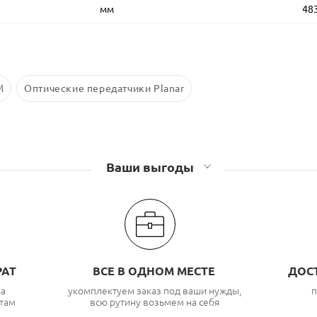
мм
48
M
Оптические передатчики Planar
Ваши выгоды
РАТ
ВСЕ В ОДНОМ МЕСТЕ
ДОС
ка
укомплектуем заказ под ваши нужды,
п
там
всю рутину возьмем на себя