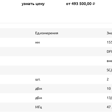
узнать цену
от 493 500,00
Р
Ед.измерения
Зн
нм
15
DFB
вн
SC
шт.
2
дБм
10
дБм
13
МГц
47