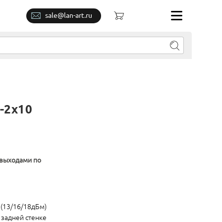
sale@lan-art.ru
-2x10
 выходами по
 (13/16/18дБм)
 задней стенке