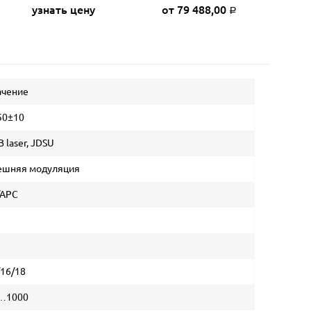
узнать цену
от 79 488,00
о
Р
ачение
50±10
 laser, JDSU
ешняя модуляция
/APC
/16/18
…1000