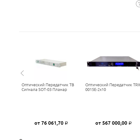
кий
Оптический Передатчик ТВ
Оптический Передатчик TRX
ь 1310-
Сигнала SOT-03 Планар
0015E-2x10
0
от 76 061,70
от 567 000,00
Р
Р
Р