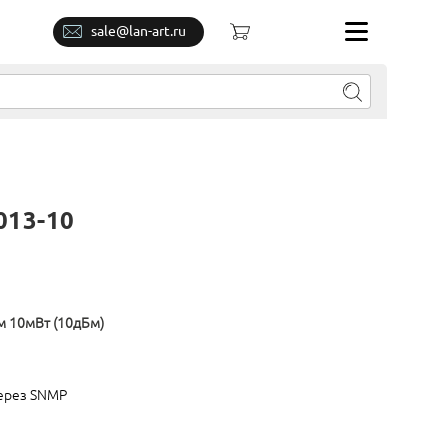
sale@lan-art.ru
013-10
м 10мВт (10дБм)
через SNMP