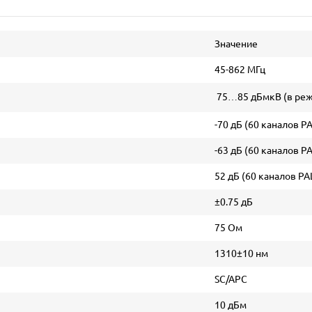
Значение
45-862 МГц
75…85 дБмкВ (в реж
-70 дБ (60 каналов PA
-63 дБ (60 каналов PA
52 дБ (60 каналов PA
±0.75 дБ
75 Ом
1310±10 нм
SC/APC
10 дБм