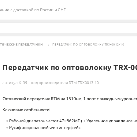
ие c доставкой по России и СНГ
ТИЧЕСКИЕ ПЕРЕДАТЧИКИ
ПЕРЕДАТЧИК ПО ОПТОВОЛОКНУ TRX-0013-10
Передатчик по оптоволокну TRX-0
артикул 6139
код производителя RTM-TRX0013-10
Оптический передатчик RTM на 1310нм, 1 порт с выходным уровне
Ключевые особенности:
Рабочий диапазон частот 47~862МГц
Удаленное управление 
Русифицированный web интерфейс