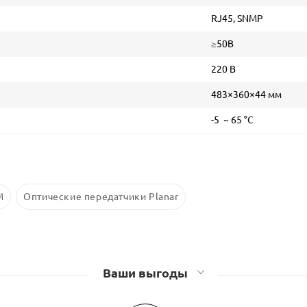
RJ45, SNMP
≥50В
220 В
483×360×44 мм
-5 ~ 65 °С
M
Оптические передатчики Planar
Ваши выгоды