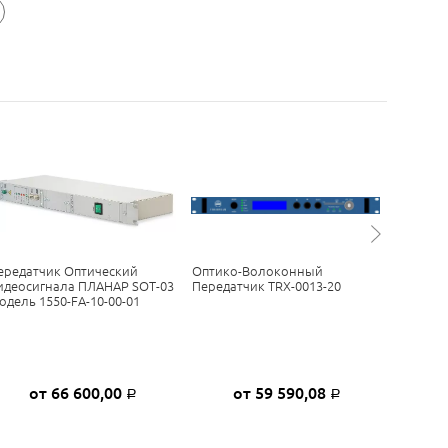
ередатчик Оптический
Оптико-Волоконный
Оптичес
идеосигнала ПЛАНАР SOT-03
Передатчик TRX-0013-20
Серии T
одель 1550-FA-10-00-01
от 66 600,00
от 59 590,08
от
Р
Р