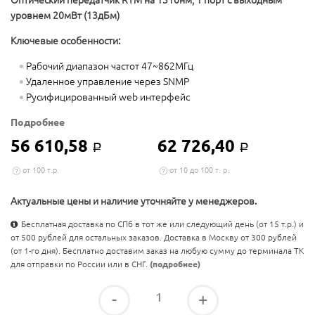
Оптический передатчик RTM на 1310нм, 1 порт с выходным
уровнем 20мВт (13дБм)
Ключевые особенности:
Рабочий диапазон частот 47~862МГц
Удаленное управление через SNMP
Русифицированный web интерфейс
Подробнее
56 610,58
62 726,40
Р
Р
от 100 т.р.
от 10 до 100 т. р.
Актуальные цены и наличие уточняйте у менеджеров.
Бесплатная доставка по СПб в тот же или следующий день (от 15 т.р.) и
от 500 рублей для остальных заказов. Доставка в Москву от 300 рублей
(от 1-го дня). Бесплатно доставим заказ на любую сумму до терминала ТК
для отправки по России или в СНГ.
(подробнее)
-
+