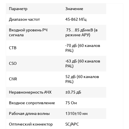
Параметр
Значение
Диапазон частот
45-862 МГц
Входной уровень РЧ
75…85 дБмкВ (в
сигнала
режиме АРУ)
-70 дБ (60 каналов
CTB
PAL)
-63 дБ (60 каналов
CSO
PAL)
52 дБ (60 каналов
CNR
PAL)
Неравномерность АЧХ
±0.75 дБ
Входное сопротивление
75 Ом
Рабочая длина волны
1310±10 нм
Оптический коннектор
SC/APC