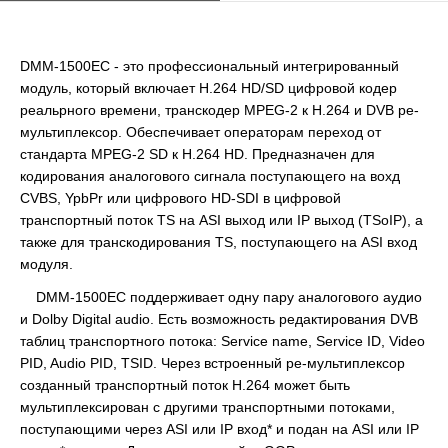
DMM-1500EC - это профессиональный интегрированный
модуль, который включает H.264 HD/SD цифровой кодер
реальрного времени, транскодер MPEG-2 к H.264 и DVB ре-
мультиплексор. Обеспечивает операторам переход от
стандарта MPEG-2 SD к H.264 HD. Предназначен для
кодирования аналогового сигнала поступающего на вохд
CVBS, YpbPr или цифрового HD-SDI в цифровой
транспортный поток TS на ASI выход или IP выход (TSoIP), а
также для транскодирования TS, поступающего на ASI вход
модуля.
DMM-1500EC поддерживает одну пару аналогового аудио
и Dolby Digital audio. Есть возможность редактирования DVB
таблиц транспортного потока: Service name, Service ID, Video
PID, Audio PID, TSID. Через встроенный ре-мультиплексор
созданный транспортный поток H.264 может быть
мультиплексирован с другими транспортными потоками,
поступающими через ASI или IP вход* и подан на ASI или IP