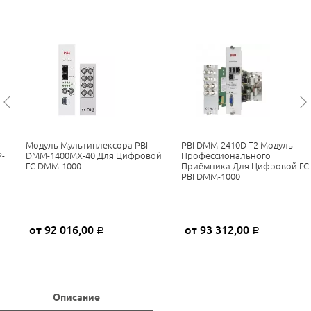
Модуль Мультиплексора PBI
PBI DMM-2410D-T2 Модуль
-
DMM-1400MX-40 Для Цифровой
Профессионального
ГС DMM-1000
Приёмника Для Цифровой ГС
PBI DMM-1000
от 92 016,00
от 93 312,00
Р
Р
Описание