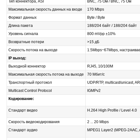
Тип коннектора, ASI
BNC, 75 Ом / BNC, 75 Ом
Максимальная скорость данных на входе
170 Mbps
Формат данных
Byte / Byte
Длина пакета
188/204 байт / 188/204 байт
Уровень сигнала
800 mVpp ±10%
Возвратные потери
>15 дБ
Скорость потока на выходе
1.5Mbps~67Mbps, настраива
IP выход:
Выходной коннектор
RJ45, 10/100M
Максимальная скорость потока на выходе
70 Мбит/с
Транспортный протокол
UDP/RTP, multicast/unicast, A
Multicast Control Protocol
IGMPv2
Кодирование:
Стандарт видео
H.264 High Profile / Level 4.0
Скорость видеокодирования
2 ... 20 Mbps
Стандарт аудио
MPEG1 Layer2 (MPEG-2AAC, 