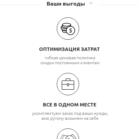
Розетки компьютерные (RJ45), телефонные (RJ11)
Ваши выгоды
Lanmaster
Розетки компьютерные (RJ45), телефонные (RJ11) TWT
ОПТИМИЗАЦИЯ ЗАТРАТ
гибкая ценовая политика
скидки постоянным клиентам
ВСЕ В ОДНОМ МЕСТЕ
укомплектуем заказ под ваши нужды,
всю рутину возьмем на себя