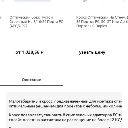
й
Оптический Бокс Пустой
Кросс Оптический На Стену, 
Стоечный На 8/16/24 Порта FC
32 Портов FC, SC, ST Или До 6
(APC/UPC)
Портов LC Duplex
от 1 028,56
узнать цену
Р
Описание
Малогабаритный кросс, предназначенный для монтажа оптическ
оптимальным решением для проектов с небольшим количеств
Кросс позволяет установить 8 симплексных адаптеров FC типа 
сплайс-пластина рассчитана на размещение не более 12 КДЗС.