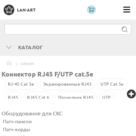
КАТАЛОГ
КАТАЛОГ
Коннектор RJ45 F/UTP cat.5e
RJ-45 Cat 5e
Экранированные RJ45
UTP Cat 5e
RJ45
RJ45 Cat 6
Проходник RJ45
UTP
Cat 6 со вставкой
Оборудование для СКС
Патч-панели
Патч-корды