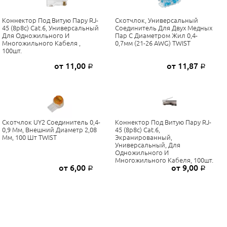
Коннектор Под Витую Пару RJ-
Скотчлок, Универсальный
45 (8p8c) Cat.6, Универсальный
Соединитель Для Двух Медных
Для Одножильного И
Пар С Диаметром Жил 0,4-
Многожильного Кабеля ,
0,7мм (21-26 AWG) TWIST
100шт.
от 11,00
от 11,87
Р
Р
Скотчлок UY2 Соединитель 0,4-
Коннектор Под Витую Пару RJ-
0,9 Мм, Внешний Диаметр 2,08
45 (8p8c) Cat.6,
Мм, 100 Шт TWIST
Экранированный,
Универсальный, Для
Одножильного И
Многожильного Кабеля, 100шт.
от 6,00
от 9,00
Р
Р