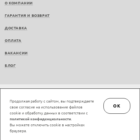
О КОМПАНИИ
ГАРАНТИЯ И ВОЗВРАТ
ДОСТАВКА
ОПЛАТА
ВАКАНСИИ
БЛОГ
© LAN-art.ru, 2013—2026. Все права защищены.
Политика конфиденциальности.
Продолжая работу с сайтом, вы подтверждаете
Положение об обработке и защите персональных данных.
OK
свое согласие на использование файлов
cookie и обработку данных в соответствии с
политикой конфиденциальности
.
Вы можете отключить cookie в настройках
браузера.
Нашли ошибку?
Ctrl/Cmd + Enter
string(11) "expression3"