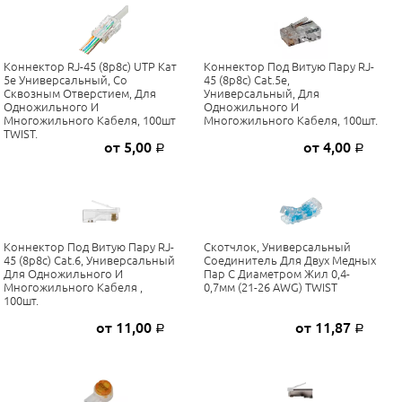
Коннектор RJ-45 (8p8c) UTP Кат
Коннектор Под Витую Пару RJ-
5е Универсальный, Со
45 (8p8c) Cat.5е,
Сквозным Отверстием, Для
Универсальный, Для
Одножильного И
Одножильного И
Многожильного Кабеля, 100шт
Многожильного Кабеля, 100шт.
TWIST.
от 5,00
от 4,00
Р
Р
Коннектор Под Витую Пару RJ-
Скотчлок, Универсальный
45 (8p8c) Cat.6, Универсальный
Соединитель Для Двух Медных
Для Одножильного И
Пар С Диаметром Жил 0,4-
Многожильного Кабеля ,
0,7мм (21-26 AWG) TWIST
100шт.
от 11,00
от 11,87
Р
Р