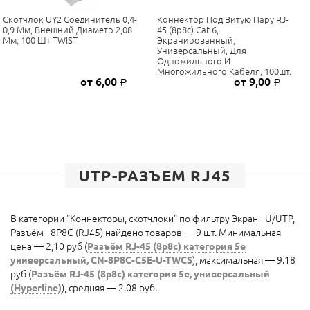
Скотчлок UY2 Соединитель 0,4-
Коннектор Под Витую Пару RJ-
0,9 Мм, Внешний Диаметр 2,08
45 (8p8c) Cat.6,
Мм, 100 Шт TWIST
Экранированный,
Универсальный, Для
Одножильного И
Многожильного Кабеля, 100шт.
от 6,00
от 9,00
Р
Р
UTP-РАЗЪЕМ RJ45
В категории "Коннекторы, скотчлоки" по фильтру Экран - U/UTP,
Разъём - 8P8C (RJ45) найдено товаров — 9 шт. Минимальная
цена — 2,10 руб (
Разъём RJ-45 (8p8c) категория 5е
универсальный, CN-8P8C-C5E-U-TWCS
), максимальная — 9.18
руб (
Разъём RJ-45 (8p8c) категория 5е, универсальный
(Hyperline)
), средняя — 2.08 руб.