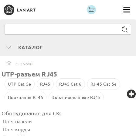
КАТАЛОГ
КАТАЛОГ
UTP-разъем RJ45
UTP Cat 5e
RJ45
RJ45 Cat 6
RJ-45 Cat 5e
Проходник RJ45
Экранированные RJ45
F/UTP Cat.5e
Cat 6 со вставкой
Оборудование для СКС
Патч-панели
Патч-корды