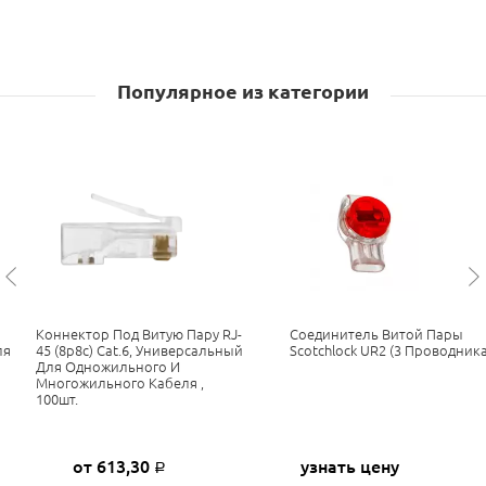
Популярное из категории
Коннектор Под Витую Пару RJ-
Соединитель Витой Пары
ля
45 (8p8c) Cat.6, Универсальный
Scotchlock UR2 (3 Проводника
Для Одножильного И
Многожильного Кабеля ,
100шт.
от 613,30
узнать цену
Р