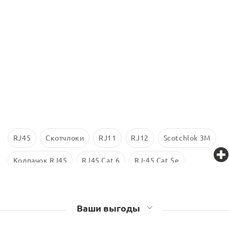
RJ45
Скотчлоки
RJ11
RJ12
Scotchlok 3M
Колпачок RJ45
RJ45 Cat 6
RJ-45 Cat 5e
Проходник RJ45
Экранированные RJ45
UTP Cat 5e
Ваши выгоды