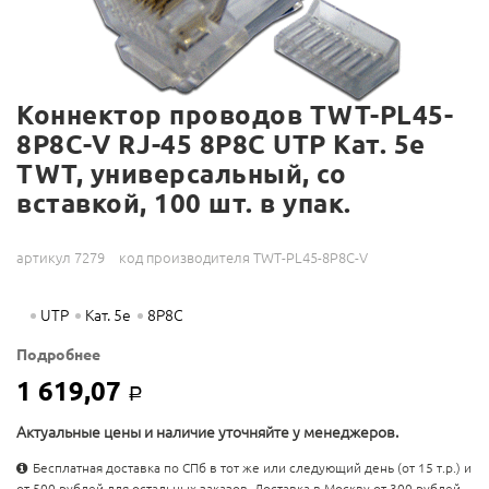
Коннектор проводов TWT-PL45-
8P8C-V RJ-45 8P8C UTP Кат. 5e
TWT, универсальный, со
вставкой, 100 шт. в упак.
артикул 7279
код производителя TWT-PL45-8P8C-V
UTP
Кат. 5e
8P8C
Подробнее
1 619,07
Р
Актуальные цены и наличие уточняйте у менеджеров.
Бесплатная доставка по СПб в тот же или следующий день (от 15 т.р.) и
от 500 рублей для остальных заказов. Доставка в Москву от 300 рублей