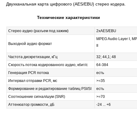
Двухканальная карта цифрового (AES/EBU) стерео кодера.
Технические характеристики
Стерео аудио (разъем под зажим)
2xAES/EBU
MPEG Audio Layer Ⅰ, M
Выходной аудио формат
II
Частота дискретизации, кГц
32; 44,1; 48
Скорость потока кодированного аудио, кбит/с
64-384
Генерация PCR потока
есть
Интервал отправки PCR, мс
>=35
Формирование и редактирование таблиц PSI/SI
есть
Соотношение сигнал/шум (SNR)
>=70
Аттенюатор громкости, дБ
-24 ... +6