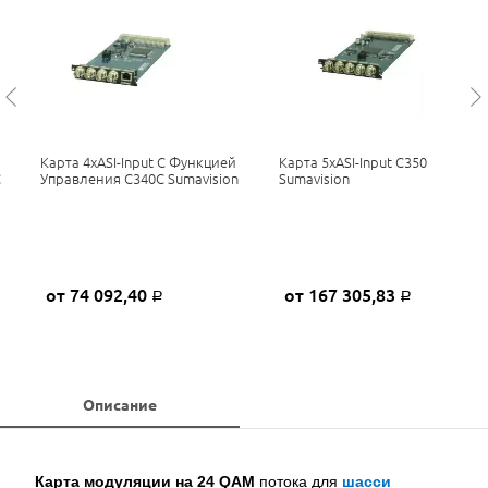
Карта 4xASI-Input С Функцией
Карта 5xASI-Input C350
C
Управления C340C Sumavision
Sumavision
от 74 092,40
от 167 305,83
Р
Р
Описание
Карта модуляции на 24 QAM
потока для
шасси