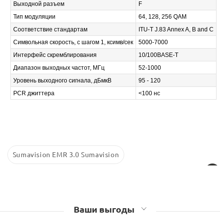
Выходной разъем
F
Тип модуляции
64, 128, 256 QAM
Соответствие стандартам
ITU-T J.83 Annex A, B and C
Символьная скорость, с шагом 1, ксимв/сек
5000-7000
Интерфейс скремблирования
10/100BASE-T
Диапазон выходных частот, МГц
52-1000
Уровень выходного сигнала, дБмкВ
95 - 120
PCR джиттера
<100 нс
Sumavision EMR 3.0 Sumavision
Ваши выгоды