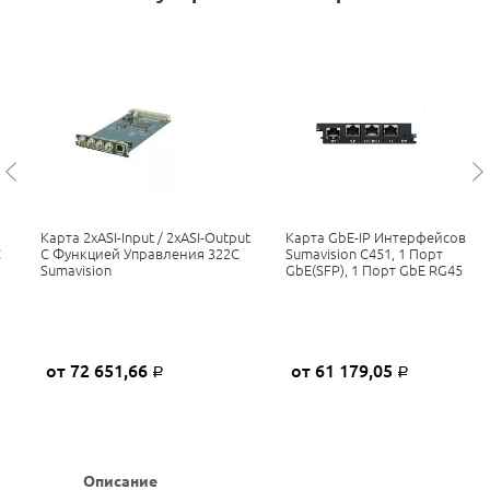
Карта 2xASI-Input / 2xASI-Output
Карта GbE-IP Интерфейсов
C
С Функцией Управления 322C
Sumavision C451, 1 Порт
Sumavision
GbE(SFP), 1 Порт GbE RG45
от 72 651,66
от 61 179,05
Р
Р
Описание