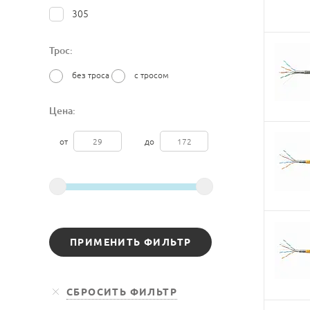
305
Трос:
без троса
с тросом
Цена:
от
до