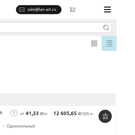
sale@lan-art.ru
P
41,33
12 605,65
от
/м
/305 м
Р
Р
Добавить
●
Одножильный
в