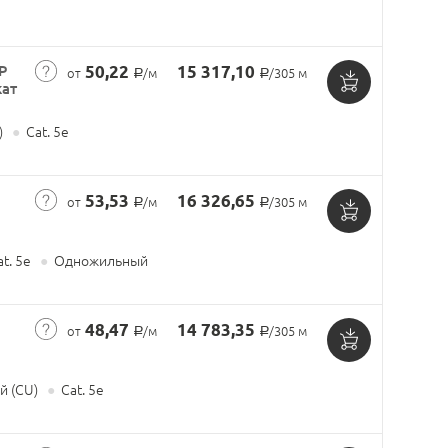
в
корзину
P
50,22
15 317,10
от
/м
/305 м
Р
Р
кат
Добавить
)
●
Cat. 5e
в
корзину
53,53
16 326,65
от
/м
/305 м
Р
Р
Добавить
t. 5e
●
Одножильный
в
корзину
48,47
14 783,35
от
/м
/305 м
Р
Р
Добавить
 (CU)
●
Cat. 5e
в
корзину