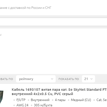
ие c доставкой по России и СНГ
РЫ
ВАТЬ ПО
ПОКАЗАТЬ ПО
Кабель 1693107 витая пара кат. 5е SkyNet Standard FT
внутренний 4x2x0.5 Cu, PVC серый
●
F/UTP
●
Внутренний
●
4 пары
●
Медный (CU)
●
Cat. 5e
●
AWG 24
●
305 м/бухта