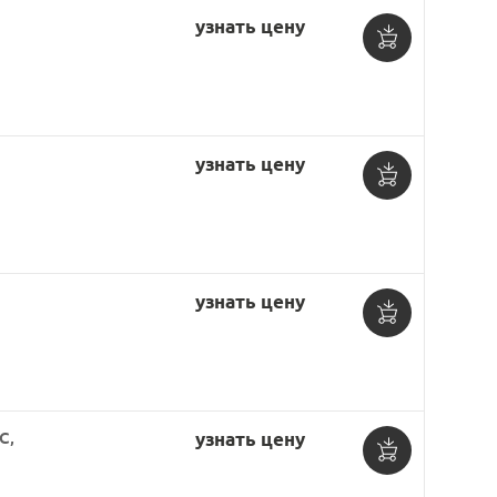
узнать цену
Добавить
в
корзину
узнать цену
Добавить
в
корзину
узнать цену
Добавить
в
корзину
C,
узнать цену
Добавить