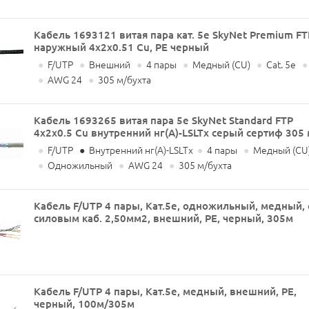
Кабель 1693121 витая пара кат. 5е SkyNet Premium FT
наружный 4x2x0.51 Cu, PE черный
●
F/UTP
●
Внешний
●
4 пары
●
Медный (CU)
●
Cat. 5e
●
●
AWG 24
●
305 м/бухта
Кабель 1693265 витая пара 5е SkyNet Standard FTP
4x2x0.5 Cu внутренний нг(A)-LSLTx серый сертиф 305
●
F/UTP
●
Внутренний нг(А)-LSLTx
●
4 пары
●
Медный (CU
●
Одножильный
●
AWG 24
●
305 м/бухта
Кабель F/UTP 4 пары, Кат.5e, одножильный, медный, 
силовым каб. 2,50мм2, внешний, PE, черный, 305м
Кабель F/UTP 4 пары, Кат.5е, медный, внешний, PE,
черный, 100м/305м