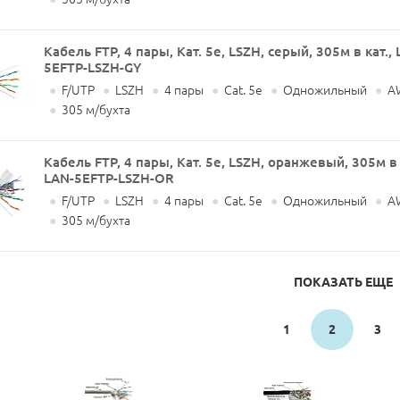
Кабель FTP, 4 пары, Кат. 5e, LSZH, серый, 305м в кат
5EFTP-LSZH-GY
●
F/UTP
●
LSZH
●
4 пары
●
Cat. 5e
●
Одножильный
●
A
●
305 м/бухта
Кабель FTP, 4 пары, Кат. 5e, LSZH, оранжевый, 305м 
LAN-5EFTP-LSZH-OR
●
F/UTP
●
LSZH
●
4 пары
●
Cat. 5e
●
Одножильный
●
A
●
305 м/бухта
ПОКАЗАТЬ ЕЩЕ
1
2
3