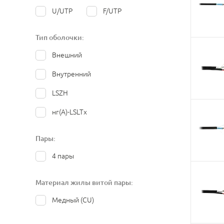
U/UTP
F/UTP
Тип оболочки:
Внешний
Внутренний
LSZH
нг(А)-LSLTx
Пары:
4 пары
Материал жилы витой пары:
Медный (CU)