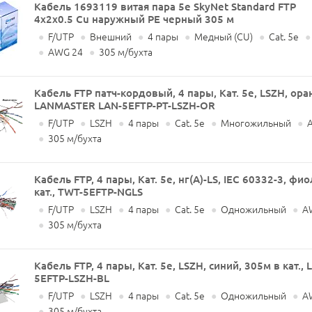
Кабель 1693119 витая пара 5е SkyNet Standard FTP
4x2x0.5 Cu наружный PE черный 305 м
●
F/UTP
●
Внешний
●
4 пары
●
Медный (CU)
●
Cat. 5e
●
●
AWG 24
●
305 м/бухта
Кабель FTP патч-кордовый, 4 пары, Кат. 5e, LSZH, ора
LANMASTER LAN-5EFTP-PT-LSZH-OR
●
F/UTP
●
LSZH
●
4 пары
●
Cat. 5e
●
Многожильный
●
A
●
305 м/бухта
Кабель FTP, 4 пары, Кат. 5e, нг(А)-LS, IEC 60332-3, ф
кат., TWT-5EFTP-NGLS
●
F/UTP
●
LSZH
●
4 пары
●
Cat. 5e
●
Одножильный
●
A
●
305 м/бухта
Кабель FTP, 4 пары, Кат. 5e, LSZH, синий, 305м в кат.
5EFTP-LSZH-BL
●
F/UTP
●
LSZH
●
4 пары
●
Cat. 5e
●
Одножильный
●
A
●
305 м/бухта