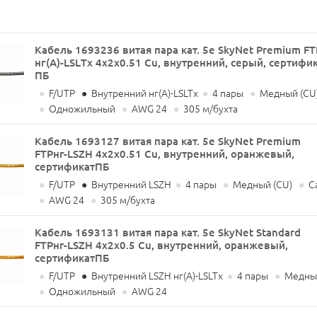
Кабель 1693236 витая пара кат. 5е SkyNet Premium FT
нг(А)-LSLТx 4х2х0.51 Cu, внутренний, серый, сертифи
ПБ
●
F/UTP
●
Внутренний нг(А)-LSLTx
●
4 пары
●
Медный (CU
●
Одножильный
●
AWG 24
●
305 м/бухта
Кабель 1693127 витая пара кат. 5е SkyNet Premium
FTPнг-LSZH 4х2х0.51 Cu, внутренний, оранжевый,
сертификатПБ
●
F/UTP
●
Внутренний LSZH
●
4 пары
●
Медный (CU)
●
Ca
●
AWG 24
●
305 м/бухта
Кабель 1693131 витая пара кат. 5е SkyNet Standard
FTPнг-LSZH 4х2х0.5 Cu, внутренний, оранжевый,
сертификатПБ
●
F/UTP
●
Внутренний LSZH нг(А)-LSLTx
●
4 пары
●
Медный
●
Одножильный
●
AWG 24