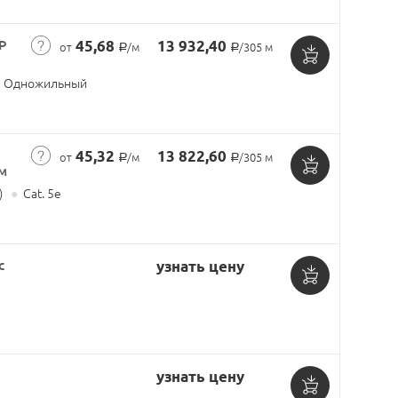
корзину
P
45,68
13 932,40
от
/м
/305 м
Р
Р
Добавить
Одножильный
в
корзину
45,32
13 822,60
от
/м
/305 м
Р
Р
 м
Добавить
)
●
Cat. 5e
в
корзину
с
узнать цену
Добавить
в
корзину
узнать цену