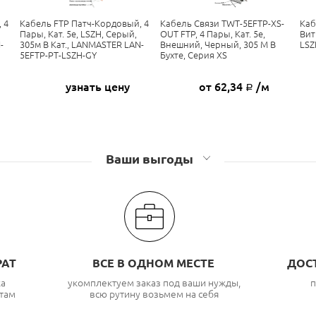
 4
Кабель FTP Патч-Кордовый, 4
Кабель Связи TWT-5EFTP-XS-
Каб
Пары, Кат. 5e, LSZH, Серый,
OUT FTP, 4 Пары, Кат. 5e,
Вит
-
305м В Кат., LANMASTER LAN-
Внешний, Черный, 305 М В
LSZ
5EFTP-PT-LSZH-GY
Бухте, Серия XS
узнать цену
от 62,34
/м
Р
Ваши выгоды
РАТ
ВСЕ В ОДНОМ МЕСТЕ
ДОС
ка
укомплектуем заказ под ваши нужды,
п
там
всю рутину возьмем на себя