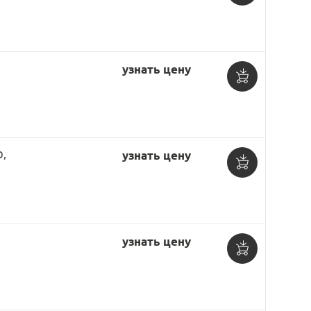
Добавить
в
корзину
узнать цену
Добавить
в
корзину
0,
узнать цену
Добавить
в
корзину
узнать цену
Добавить
в
корзину