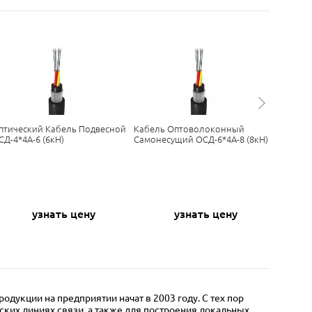
птический Кабель Подвесной
Кабель Оптоволоконный
Кабель 
СД-4*4А-6 (6кН)
Самонесущий ОСД-6*4А-8 (8кН)
Внешней
ОСД-6*8А
узнать цену
узнать цену
дукции на предприятии начат в 2003 году. С тех пор
ских линиях связи, а также для построения локальных