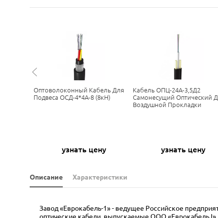
2*4Е-6
Оптоволоконный Кабель Для
Кабель ОПЦ-24А-3,5Д2
я
Подвеса ОСД-4*4А-8 (8кН)
Самонесущий Оптический 
х ВЛ
Воздушной Прокладки
ну
узнать цену
узнать цену
Описание
Характеристики
Завод «Еврокабель-1» - ведущее Российское предприяти
оптические кабели, выпускаемые ООО «Еврокабель I», 