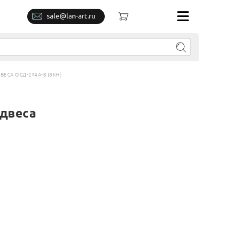
sale@lan-art.ru
СА ОСД-2*4А-8 (8КН)
двеса