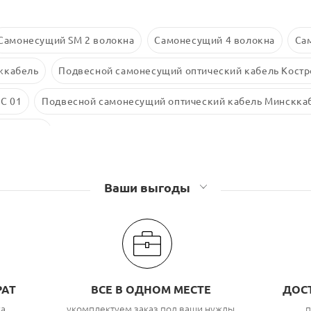
Самонесущий SM 2 волокна
Самонесущий 4 волокна
Са
жкабель
Подвесной самонесущий оптический кабель Костр
С 01
Подвесной самонесущий оптический кабель Минскка
рокабель
Ваши выгоды
РАТ
ВСЕ В ОДНОМ МЕСТЕ
ДОС
ка
укомплектуем заказ под ваши нужды,
п