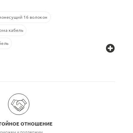
монесущий 16 волокон
ома кабель
бель
ТОЙНОЕ ОТНОШЕНИЕ
оможем и поддержим,