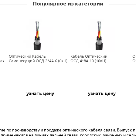
Популярное из категории
Оптический Кабель
Кабель Оптический
О
Для
Самонесущий ОСД-2*4А-6 (6кН)
ОСД-4*8А-10 (10кН)
О
узнать цену
узнать цену
е по производству и продаже оптического кабеля связи. Выпуск про
применяются на линиях дальней связи, городских, районных и сель