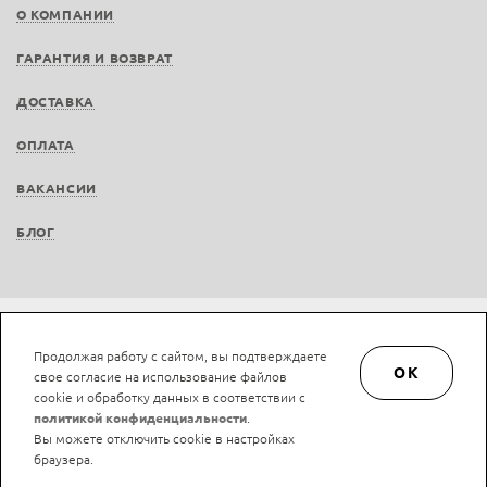
О КОМПАНИИ
ГАРАНТИЯ И ВОЗВРАТ
ДОСТАВКА
ОПЛАТА
ВАКАНСИИ
БЛОГ
© LAN-art.ru, 2013—2026. Все права защищены.
Политика конфиденциальности.
Продолжая работу с сайтом, вы подтверждаете
Положение об обработке и защите персональных данных.
OK
свое согласие на использование файлов
cookie и обработку данных в соответствии с
политикой конфиденциальности
.
Вы можете отключить cookie в настройках
браузера.
Нашли ошибку?
Ctrl/Cmd + Enter