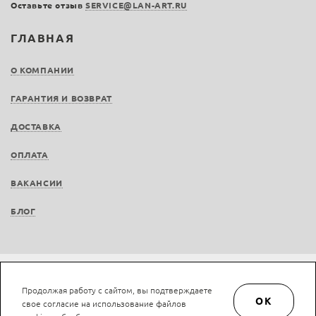
Оставьте отзыв
SERVICE@LAN-ART.RU
ГЛАВНАЯ
О КОМПАНИИ
ГАРАНТИЯ И ВОЗВРАТ
ДОСТАВКА
ОПЛАТА
ВАКАНСИИ
БЛОГ
Не является публичной офертой © LAN-art.ru, 2013—2026. Все права защищены.
Продолжая работу с сайтом, вы подтверждаете
Политика конфиденциальности.
Положение об обработке и защите персональных
OK
свое согласие на использование файлов
данных.