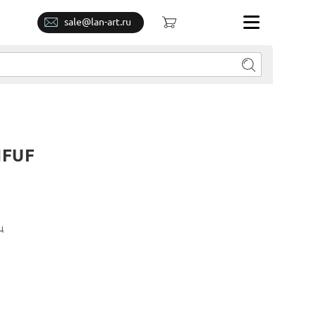
sale@lan-art.ru
NFUF
ц