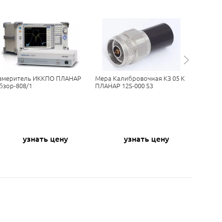
змеритель ИККПО ПЛАНАР
Мера Калибровочная КЗ 05 K
Линия Х
бзор-808/1
ПЛАНАР 12S-000 S3
7805
узнать цену
узнать цену