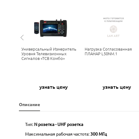
в
Универсальный Измеритель
Нагрузка Согласованная
го
Уровня Телевизионных
ПЛАНАР L50NM.1
Сигналов «ТСВ Комбо»
0
узнать цену
узнать цену
Р
Описание
Тип:
N розетка - UHF розетка
Максимальная рабочая частота:
300 МГц