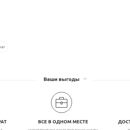
nar
Ваши выгоды
РАТ
ВСЕ В ОДНОМ МЕСТЕ
ДОС
ка
укомплектуем заказ под ваши нужды,
п