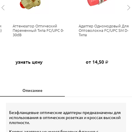
и
Аттенюатор Оптический
Адаптер Одномодовый Для
)
Переменный Типа FC/UPC 0-
Оптоволокна FC/UPC SM D-
30dB
Типа
узнать цену
от 14,50
Р
Описание
Безфланцевые оптические адаптеры предназначены для
использования в оптических розетках и кроссах высокой
плотности.
Корпус адаптера не имеет боковых фланцев с