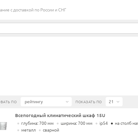
ие c доставкой по России и СНГ
ВАТЬ ПО
ПОКАЗАТЬ ПО
Всепогодный климатический шкаф 15U
●
глубина: 700 мм
●
ширина: 700 мм
●
ip54
●
на столб н
●
металл
●
сварной