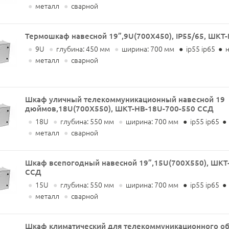
●
металл
●
сварной
Термошкаф навесной 19”,9U(700X450), IP55/65, ШКТ
●
9U
●
глубина: 450 мм
●
ширина: 700 мм
●
ip55 ip65
●
н
●
металл
●
сварной
Шкаф уличный телекоммуникационный навесной 19
дюймов,18U(700X550), ШКТ-НВ-18U-700-550 ССД
●
18U
●
глубина: 550 мм
●
ширина: 700 мм
●
ip55 ip65
●
●
металл
●
сварной
Шкаф всепогодный навесной 19”,15U(700X550), ШКТ
ССД
●
15U
●
глубина: 550 мм
●
ширина: 700 мм
●
ip55 ip65
●
●
металл
●
сварной
Шкаф климатический для телекоммуникационного об