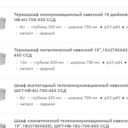
Термошкаф коммуникационный навесной 19 дюймов,
НВ-6U-700-350 ССД
●
6U
●
глубина: 350 мм
●
ширина: 700 мм
●
ip55 ip65
●
н
●
металл
●
сварной
Термошкаф металлический навесной 19”,15U(700X65
650 ССД
●
15U
●
глубина: 650 мм
●
ширина: 700 мм
●
ip55 ip65
●
●
металл
●
сварной
Шкаф всепогодный телекоммуникационный навесной 
ШКТ-НВ-6U-700-450 ССД
●
6U
●
глубина: 450 мм
●
ширина: 700 мм
●
ip55 ip65
●
н
●
металл
●
сварной
Шкаф климатический телекоммуникационный навесн
19”,18U(700X650), ШКТ-НВ-18U-700-650 ССД