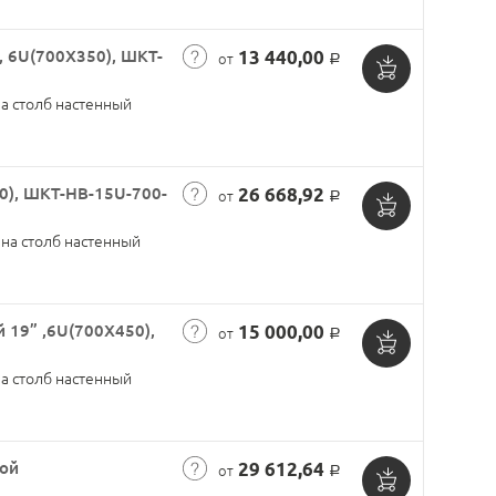
корзину
 6U(700X350), ШКТ-
13 440,00
от
Р
Добавить
а столб настенный
в
корзину
0), ШКТ-НВ-15U-700-
26 668,92
от
Р
Добавить
на столб настенный
в
корзину
19” ,6U(700X450),
15 000,00
от
Р
Добавить
а столб настенный
в
корзину
ой
29 612,64
от
Р