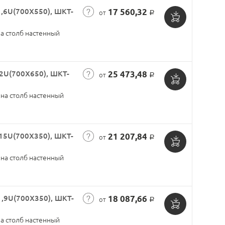
,6U(700X550), ШКТ-
17 560,32
от
Р
Добавить
а столб настенный
в
корзину
2U(700X650), ШКТ-
25 473,48
от
Р
Добавить
на столб настенный
в
корзину
15U(700X350), ШКТ-
21 207,84
от
Р
Добавить
на столб настенный
в
корзину
,9U(700X350), ШКТ-
18 087,66
от
Р
Добавить
а столб настенный