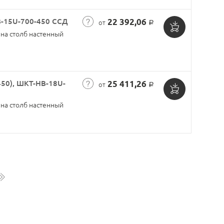
корзину
В-15U-700-450 ССД
22 392,06
от
Р
на столб настенный
Добавить
в
корзину
50), ШКТ-НВ-18U-
25 411,26
от
Р
Добавить
на столб настенный
в
корзину