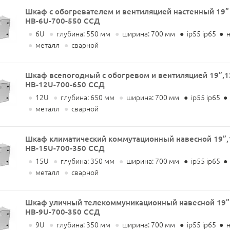
Шкаф с обогревателем и вентиляцией настенный 19” 
НВ-6U-700-550 ССД
●
6U
●
глубина: 550 мм
●
ширина: 700 мм
●
ip55 ip65
●
н
●
металл
●
сварной
Шкаф всепогодный с обогревом и вентиляцией 19”,1
НВ-12U-700-650 ССД
●
12U
●
глубина: 650 мм
●
ширина: 700 мм
●
ip55 ip65
●
●
металл
●
сварной
Шкаф климатический коммутационный навесной 19”,
НВ-15U-700-350 ССД
●
15U
●
глубина: 350 мм
●
ширина: 700 мм
●
ip55 ip65
●
●
металл
●
сварной
Шкаф уличный телекоммуникационный навесной 19” 
НВ-9U-700-350 ССД
●
9U
●
глубина: 350 мм
●
ширина: 700 мм
●
ip55 ip65
●
н