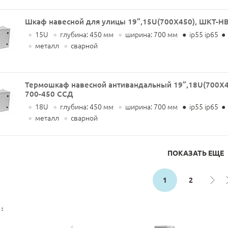
Шкаф навесной для улицы 19”,15U(700X450), ШКТ-Н
●
15U
●
глубина: 450 мм
●
ширина: 700 мм
●
ip55 ip65
●
●
металл
●
сварной
Термошкаф навесной антивандальный 19”,18U(700X4
700-450 ССД
●
18U
●
глубина: 450 мм
●
ширина: 700 мм
●
ip55 ip65
●
●
металл
●
сварной
ПОКАЗАТЬ ЕЩЕ
1
2
: