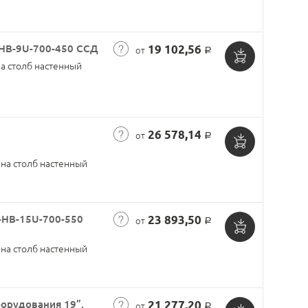
в
корзину
-НВ-9U-700-450 ССД
19 102,56
от
Р
а столб настенный
Добавить
в
корзину
26 578,14
от
Р
Добавить
на столб настенный
в
корзину
-НВ-15U-700-550
23 893,50
от
Р
Добавить
на столб настенный
в
корзину
орудования 19”,
21 277,20
от
Р