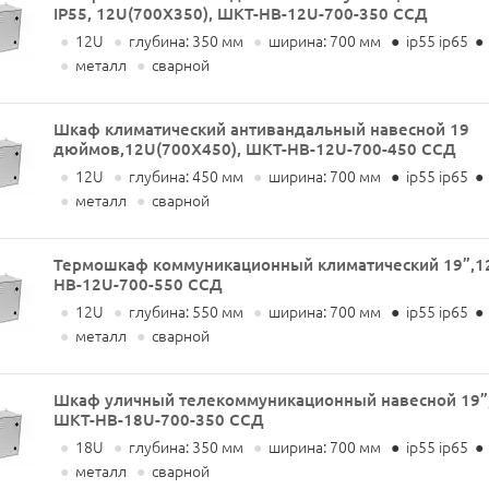
IP55, 12U(700X350), ШКТ-НВ-12U-700-350 ССД
●
12U
●
глубина: 350 мм
●
ширина: 700 мм
●
ip55 ip65
●
●
металл
●
сварной
Шкаф климатический антивандальный навесной 19
дюймов,12U(700X450), ШКТ-НВ-12U-700-450 ССД
●
12U
●
глубина: 450 мм
●
ширина: 700 мм
●
ip55 ip65
●
●
металл
●
сварной
Термошкаф коммуникационный климатический 19”,1
НВ-12U-700-550 ССД
●
12U
●
глубина: 550 мм
●
ширина: 700 мм
●
ip55 ip65
●
●
металл
●
сварной
Шкаф уличный телекоммуникационный навесной 19”,
ШКТ-НВ-18U-700-350 ССД
●
18U
●
глубина: 350 мм
●
ширина: 700 мм
●
ip55 ip65
●
●
металл
●
сварной