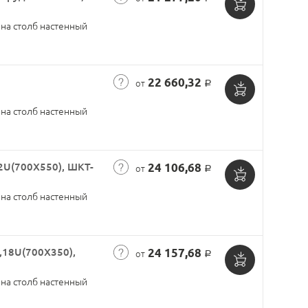
Добавить
на столб настенный
в
корзину
22 660,32
от
Р
Добавить
на столб настенный
в
корзину
2U(700X550), ШКТ-
24 106,68
от
Р
Добавить
на столб настенный
в
корзину
18U(700X350),
24 157,68
от
Р
Добавить
на столб настенный
в