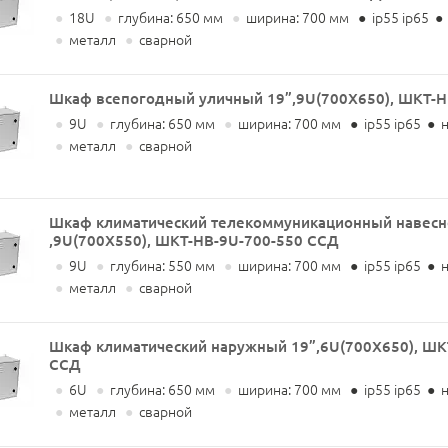
●
18U
●
глубина: 650 мм
●
ширина: 700 мм
●
ip55 ip65
●
●
металл
●
сварной
Шкаф всепогодный уличный 19”,9U(700X650), ШКТ-Н
●
9U
●
глубина: 650 мм
●
ширина: 700 мм
●
ip55 ip65
●
н
●
металл
●
сварной
Шкаф климатический телекоммуникационный навесн
,9U(700X550), ШКТ-НВ-9U-700-550 ССД
●
9U
●
глубина: 550 мм
●
ширина: 700 мм
●
ip55 ip65
●
н
●
металл
●
сварной
Шкаф климатический наружный 19”,6U(700X650), ШК
ССД
●
6U
●
глубина: 650 мм
●
ширина: 700 мм
●
ip55 ip65
●
н
●
металл
●
сварной