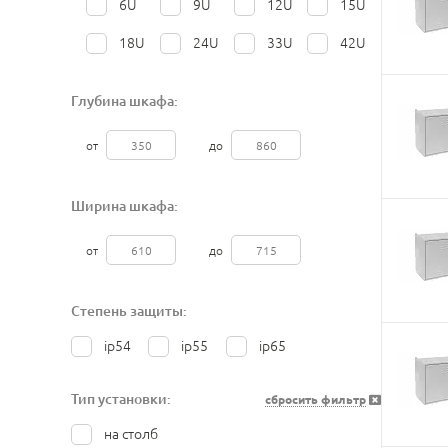
6U
9U
12U
15U
18U
24U
33U
42U
Глубина шкафа:
от
до
Ширина шкафа:
от
до
Степень защиты:
ip54
ip55
ip65
Тип установки:
сбросить фильтр
на столб