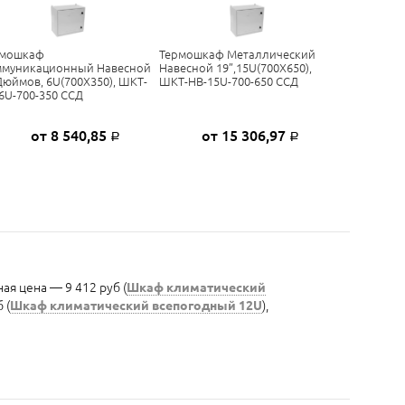
рмошкаф
Термошкаф Металлический
муникационный Навесной
Навесной 19”,15U(700X650),
Дюймов, 6U(700X350), ШКТ-
ШКТ-НВ-15U-700-650 ССД
6U-700-350 ССД
от 8 540,85
от 15 306,97
Р
Р
ая цена — 9 412 руб (
Шкаф климатический
 (
Шкаф климатический всепогодный 12U
),