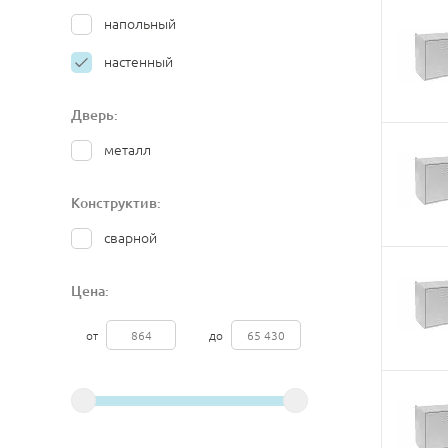
напольный
настенный
Дверь:
металл
Конструктив:
сварной
Цена:
от
до