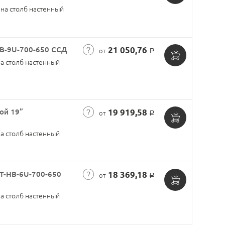
Добавить
на столб настенный
в
корзину
В-9U-700-650 ССД
21 050,76
от
Р
а столб настенный
Добавить
в
корзину
ой 19”
19 919,58
от
Р
Добавить
а столб настенный
в
корзину
Т-НВ-6U-700-650
18 369,18
от
Р
Добавить
а столб настенный
в
корзину