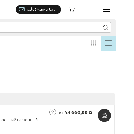
sale@lan-art.ru
58 660,00
от
Р
апольный настенный
Добавить
в