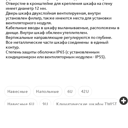
Отверстие в кронштейне для крепления шкафа на стену
имеет диаметр 12 мм.
Дверь шкафа двухслойная вентилируемая, внутри
установлен фильтр, также имеются места для установки
вентиляторного модуля.
Кабельные вводы в шкафу выламываемые, расположены в
днище. Внутри шкаф обклеен утеплителем.
Вертикальные направляющие регулируются по глубине.
Все металлические части шкафа соединены в единый
контур.
Степень защиты оболочки IP65 (с установленным
кондиционером или вентиляторным модулем - IP55).
Навесные
Напольные
6U
42U
Навесные 6U
9U
Климатические шкафы TWIST
Климатические шкафы Связьстройдеталь