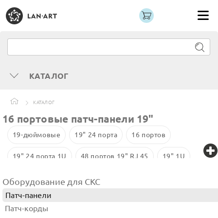
КАТАЛОГ
КАТАЛОГ
16 портовые патч-панели 19"
19-дюймовые
19" 24 порта
16 портов
19" 24 порта 1U
48 портов 19" RJ 45
19" 1U
48 портов Cat.5e 19" 2U
Оборудование для СКС
Патч-панели
Патч-корды